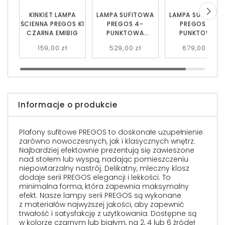
KINKIET LAMPA
LAMPA SUFITOWA
LAMPA SUFITOW
ŚCIENNA PREGOS K1
PREGOS 4-
PREGOS 6-
CZARNA EMIBIG
PUNKTOWA
PUNKTOWA
CZARNA EMIBIG
CZARNA EMIBIG
159,00 zł
529,00 zł
679,00 zł
Informacje o produkcie
Plafony sufitowe PREGOS to doskonałe uzupełnienie
zarówno nowoczesnych, jak i klasycznych wnętrz.
Najbardziej efektownie prezentują się zawieszone
nad stołem lub wyspą, nadając pomieszczeniu
niepowtarzalny nastrój. Delikatny, mleczny klosz
dodaje serii PREGOS elegancji i lekkości. To
minimalna forma, która zapewnia maksymalny
efekt. Nasze lampy serii PREGOS są wykonane
z materiałów najwyższej jakości, aby zapewnić
trwałość i satysfakcję z użytkowania. Dostępne są
w kolorze czarnym lub białym, na 2, 4 lub 6 źródeł