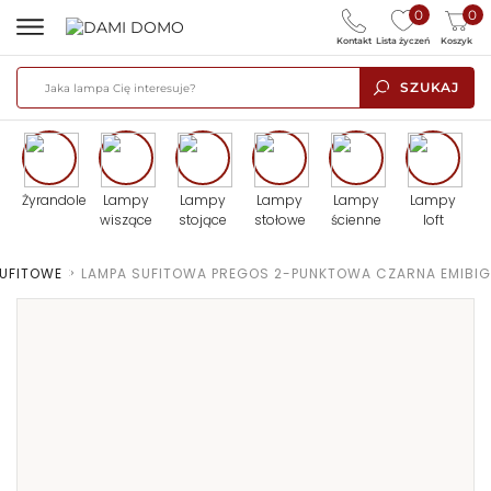
0
0
Kontakt
Lista życzeń
Koszyk
SZUKAJ
Żyrandole
Lampy
Lampy
Lampy
Lampy
Lampy
wiszące
stojące
stołowe
ścienne
loft
SUFITOWE
>
LAMPA SUFITOWA PREGOS 2-PUNKTOWA CZARNA EMIBIG