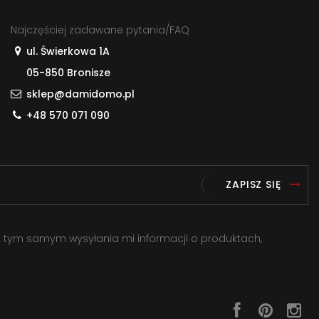
Najczęściej zadawane pytania/FAQ
ul. Świerkowa 1A
05-850 Bronisze
sklep@damidomo.pl
+48 570 071 090
ZAPISZ SIĘ
a tym samym wysyłania mi informacji o produktach,