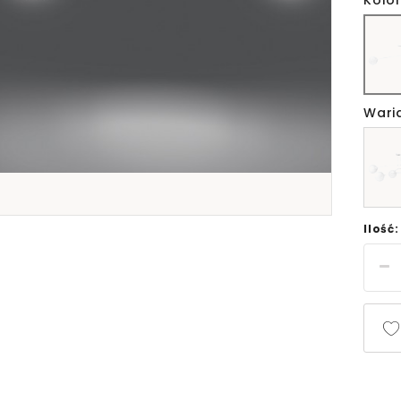
Kolor
Wari
Ilość: