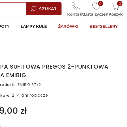
0
0
SZUKAJ
Kontakt
Lista życzeń
Koszyk
POTY
LAMPY KULE
ŻARÓWKI
BESTSELLERY
PA SUFITOWA PREGOS 2-PUNKTOWA
ŁA EMIBIG
roduktu
:
EMIBIG 671/2
2–4 dni robocze
łka w
:
9,00 zł