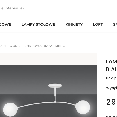
OGOWE
LAMPY STOŁOWE
KINKIETY
LOFT
S
A PREGOS 2-PUNKTOWA BIAŁA EMIBIG
LAM
BIA
Kod p
Wysy
29