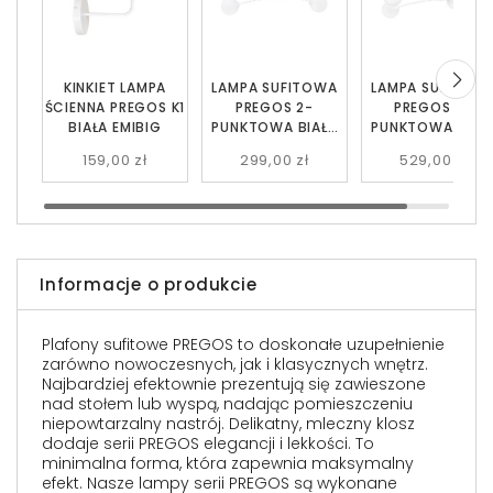
KINKIET LAMPA
LAMPA SUFITOWA
LAMPA SUFITOW
ŚCIENNA PREGOS K1
PREGOS 2-
PREGOS 4-
BIAŁA EMIBIG
PUNKTOWA BIAŁA
PUNKTOWA BIAŁ
EMIBIG
EMIBIG
159,00 zł
299,00 zł
529,00 zł
Informacje o produkcie
Plafony sufitowe PREGOS to doskonałe uzupełnienie
zarówno nowoczesnych, jak i klasycznych wnętrz.
Najbardziej efektownie prezentują się zawieszone
nad stołem lub wyspą, nadając pomieszczeniu
niepowtarzalny nastrój. Delikatny, mleczny klosz
dodaje serii PREGOS elegancji i lekkości. To
minimalna forma, która zapewnia maksymalny
efekt. Nasze lampy serii PREGOS są wykonane