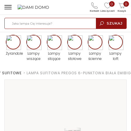
0
0
Kontakt
Lista życzeń
Koszyk
SZUKAJ
Żyrandole
Lampy
Lampy
Lampy
Lampy
Lampy
wiszące
stojące
stołowe
ścienne
loft
Y SUFITOWE
>
LAMPA SUFITOWA PREGOS 6-PUNKTOWA BIAŁA EMIBIG