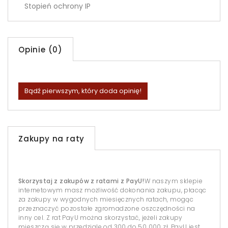
Stopień ochrony IP
Opinie (0)
Bądź pierwszym, który doda opinię!
Zakupy na raty
Skorzystaj z zakupów z ratami z PayU!
W naszym sklepie
internetowym masz możliwość dokonania zakupu, płacąc
za zakupy w wygodnych miesięcznych ratach, mogąc
przeznaczyć pozostałe zgromadzone oszczędności na
inny cel. Z rat PayU można skorzystać, jeżeli zakupy
mieszczą się w przedziale od 300 do 50 000 zł. PayU jest