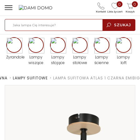
0
0
Kontakt
Lista życzeń
Koszyk
SZUKAJ
Żyrandole
Lampy
Lampy
Lampy
Lampy
Lampy
wiszące
stojące
stołowe
ścienne
loft
WNA
>
LAMPY SUFITOWE
>
LAMPA SUFITOWA ATLAS 1 CZARNA EMIBIG