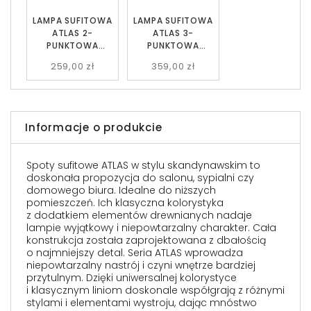
LAMPA SUFITOWA
LAMPA SUFITOWA
ATLAS 2-
ATLAS 3-
PUNKTOWA
PUNKTOWA
CZARNA EMIBIG
CZARNA EMIBIG
259,00 zł
359,00 zł
Informacje o produkcie
Spoty sufitowe ATLAS w stylu skandynawskim to
doskonała propozycja do salonu, sypialni czy
domowego biura. Idealne do niższych
pomieszczeń. Ich klasyczna kolorystyka
z dodatkiem elementów drewnianych nadaje
lampie wyjątkowy i niepowtarzalny charakter. Cała
konstrukcja została zaprojektowana z dbałością
o najmniejszy detal. Seria ATLAS wprowadza
niepowtarzalny nastrój i czyni wnętrze bardziej
przytulnym. Dzięki uniwersalnej kolorystyce
i klasycznym liniom doskonale współgrają z różnymi
stylami i elementami wystroju, dając mnóstwo