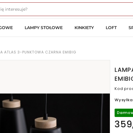
OGOWE
LAMPY STOŁOWE
KINKIETY
LOFT
S
A ATLAS 3-PUNKTOWA CZARNA EMIBIG
LAMP
EMIBI
Kod pro
Wysyłka
Darmow
359,