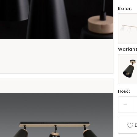
Kolor:
Wariant
Ilość:
D