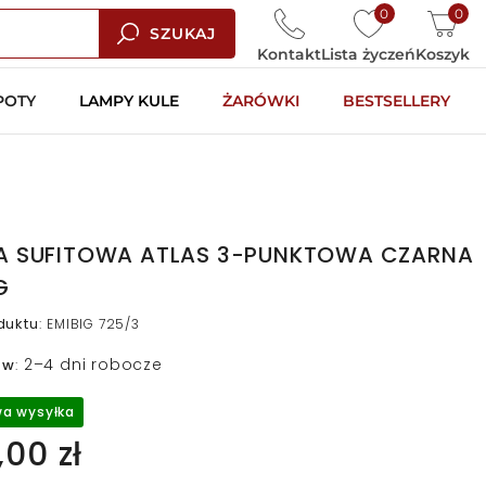
0
0
SZUKAJ
Kontakt
Lista życzeń
Koszyk
POTY
LAMPY KULE
ŻARÓWKI
BESTSELLERY
A SUFITOWA ATLAS 3-PUNKTOWA CZARNA
G
duktu
:
EMIBIG 725/3
2–4 dni robocze
 w
:
a wysyłka
00 zł