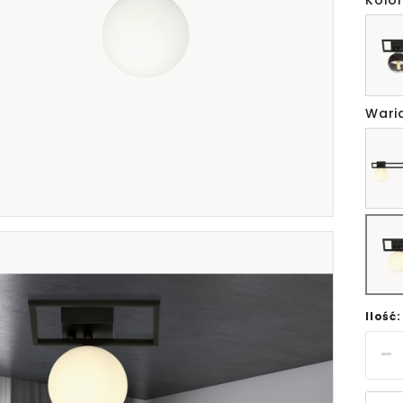
Kolor
Wari
Ilość: