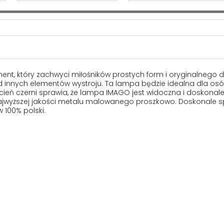
ent, który zachwyci miłośników prostych form i oryginalnego d
ród innych elementów wystroju. Ta lampa będzie idealna dla osó
ń czerni sprawia, że lampa IMAGO jest widoczna i doskonale w
 najwyższej jakości metalu malowanego proszkowo. Doskonale spr
 100% polski.