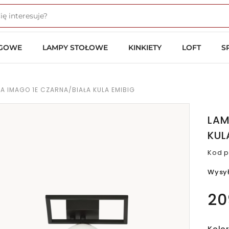
OGOWE
LAMPY STOŁOWE
KINKIETY
LOFT
S
A IMAGO 1E CZARNA/BIAŁA KULA EMIBIG
LAM
KUL
Kod p
Wysy
20