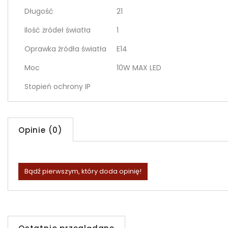
Długość
21
Ilość żródeł światła
1
Oprawka źródła światła
E14
Moc
10W MAX LED
Stopień ochrony IP
Opinie (0)
Bądź pierwszym, który doda opinię!