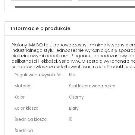
Informacje o produkcie
Plafony IMAGO to ultranowoczesny i minimalistyczny elem
industrialnego stylu, jednocześnie wyróżniając się spoś
nietuzinkowymi dodatkami. Elegancki, ponadczasowy odcie
delikatności i lekkości. Seria IMAGO została wykonana z
schodów, zwłaszcza w loftowych wnętrzach. Produkt jest w
Regulowana wysokość
Nie
Materiał
Stal lakierowana. szkło
Kolor
Czarny
Kolor klosza
Biały
Średnica klosza
15
Średnica