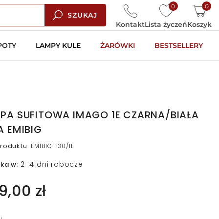
0
0
SZUKAJ
Kontakt
Lista życzeń
Koszyk
POTY
LAMPY KULE
ŻARÓWKI
BESTSELLERY
PA SUFITOWA IMAGO 1E CZARNA/BIAŁA
A EMIBIG
roduktu
:
EMIBIG 1130/1E
2–4 dni robocze
łka w
:
9,00 zł