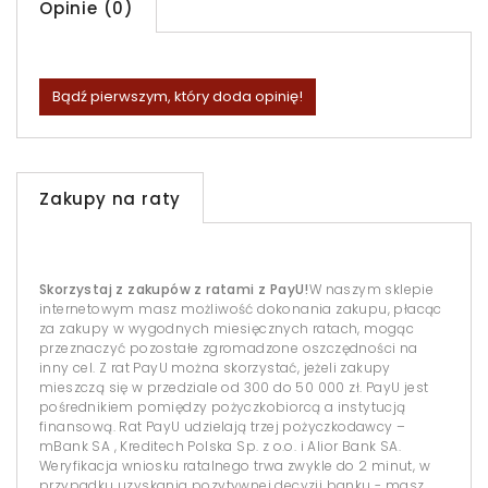
Opinie (0)
Bądź pierwszym, który doda opinię!
Zakupy na raty
Skorzystaj z zakupów z ratami z PayU!
W naszym sklepie
internetowym masz możliwość dokonania zakupu, płacąc
za zakupy w wygodnych miesięcznych ratach, mogąc
przeznaczyć pozostałe zgromadzone oszczędności na
inny cel. Z rat PayU można skorzystać, jeżeli zakupy
mieszczą się w przedziale od 300 do 50 000 zł. PayU jest
pośrednikiem pomiędzy pożyczkobiorcą a instytucją
finansową. Rat PayU udzielają trzej pożyczkodawcy –
mBank SA , Kreditech Polska Sp. z o.o. i Alior Bank SA.
Weryfikacja wniosku ratalnego trwa zwykle do 2 minut, w
przypadku uzyskania pozytywnej decyzji banku - masz