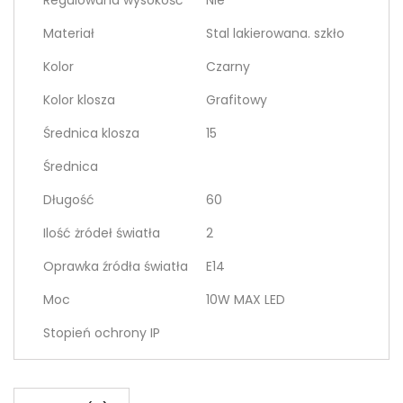
Regulowana wysokość
Nie
Materiał
Stal lakierowana. szkło
Kolor
Czarny
Kolor klosza
Grafitowy
Średnica klosza
15
Średnica
Długość
60
Ilość żródeł światła
2
Oprawka źródła światła
E14
Moc
10W MAX LED
Stopień ochrony IP