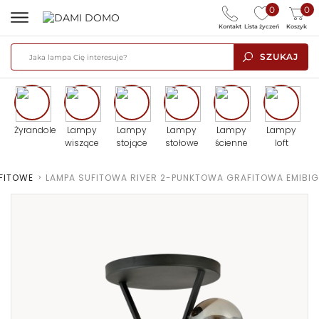
0
0
Kontakt
Lista życzeń
Koszyk
SZUKAJ
Żyrandole
Lampy
Lampy
Lampy
Lampy
Lampy
wiszące
stojące
stołowe
ścienne
loft
FITOWE
>
LAMPA SUFITOWA RIVER 2-PUNKTOWA GRAFITOWA EMIBIG