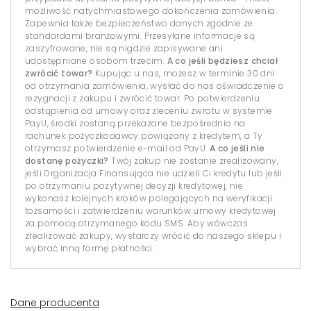
możliwość natychmiastowego dokończenia zamówienia.
Zapewnia także bezpieczeństwo danych zgodnie ze
standardami branżowymi. Przesyłane informacje są
zaszyfrowane, nie są nigdzie zapisywane ani
udostępniane osobom trzecim.
A co jeśli będziesz chciał
zwrócić towar?
Kupując u nas, możesz w terminie 30 dni
od otrzymania zamówienia, wysłać do nas oświadczenie o
rezygnacji z zakupu i zwrócić towar. Po potwierdzeniu
odstąpienia od umowy oraz zleceniu zwrotu w systemie
PayU, środki zostaną przekazane bezpośrednio na
rachunek pożyczkodawcy powiązany z kredytem, a Ty
otrzymasz potwierdzenie e-mail od PayU.
A co jeśli nie
dostanę pożyczki?
Twój zakup nie zostanie zrealizowany,
jeśli Organizacja Finansująca nie udzieli Ci kredytu lub jeśli
po otrzymaniu pozytywnej decyzji kredytowej, nie
wykonasz kolejnych kroków polegających na weryfikacji
tożsamości i zatwierdzeniu warunków umowy kredytowej
za pomocą otrzymanego kodu SMS. Aby wówczas
zrealizować zakupy, wystarczy wrócić do naszego sklepu i
wybrać inną formę płatności.
Dane producenta