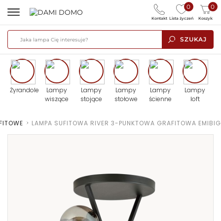
0
0
Kontakt
Lista życzeń
Koszyk
SZUKAJ
Żyrandole
Lampy
Lampy
Lampy
Lampy
Lampy
wiszące
stojące
stołowe
ścienne
loft
FITOWE
>
LAMPA SUFITOWA RIVER 3-PUNKTOWA GRAFITOWA EMIBIG