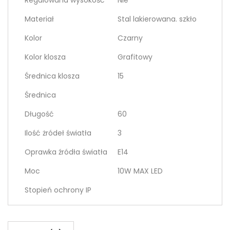
Regulowana wysokość
Nie
Materiał
Stal lakierowana. szkło
Kolor
Czarny
Kolor klosza
Grafitowy
Średnica klosza
15
Średnica
Długość
60
Ilość żródeł światła
3
Oprawka źródła światła
E14
Moc
10W MAX LED
Stopień ochrony IP