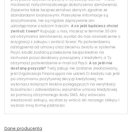
możliwość natychmiastowego dokończenia zamówienia.
Zapewnia także bezpieczeństwo danych zgodnie ze
standardami branżowymi. Przesyłane informacje są
zaszyfrowane, nie są nigdzie zapisywane ani
udostępniane osobom trzecim.
A co jeśli będziesz chciał
zwrócić towar?
Kupując u nas, możesz w terminie 30 dni
od otrzymania zamówienia, wysłać do nas oświadczenie o
rezygnacji z zakupu i zwrócić towar. Po potwierdzeniu
odstąpienia od umowy oraz zleceniu zwrotu w systemie
PayU, środki zostaną przekazane bezpośrednio na
rachunek pożyczkodawcy powiązany z kredytem, a Ty
otrzymasz potwierdzenie e-mail od PayU.
A co jeśli nie
dostanę pożyczki?
Twój zakup nie zostanie zrealizowany,
jeśli Organizacja Finansująca nie udzieli Ci kredytu lub jeśli
po otrzymaniu pozytywnej decyzji kredytowej, nie
wykonasz kolejnych kroków polegających na weryfikacji
tożsamości i zatwierdzeniu warunków umowy kredytowej
za pomocą otrzymanego kodu SMS. Aby wówczas
zrealizować zakupy, wystarczy wrócić do naszego sklepu i
wybrać inną formę płatności.
Dane producenta