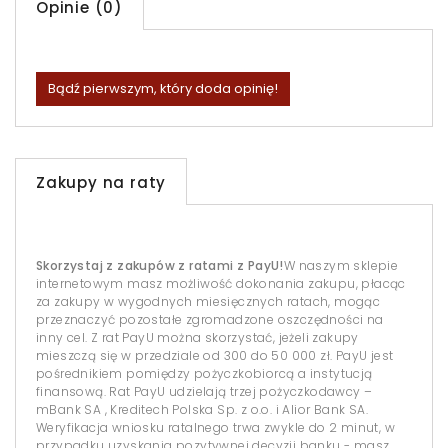
Opinie (0)
Bądź pierwszym, który doda opinię!
Zakupy na raty
Skorzystaj z zakupów z ratami z PayU!
W naszym sklepie
internetowym masz możliwość dokonania zakupu, płacąc
za zakupy w wygodnych miesięcznych ratach, mogąc
przeznaczyć pozostałe zgromadzone oszczędności na
inny cel. Z rat PayU można skorzystać, jeżeli zakupy
mieszczą się w przedziale od 300 do 50 000 zł. PayU jest
pośrednikiem pomiędzy pożyczkobiorcą a instytucją
finansową. Rat PayU udzielają trzej pożyczkodawcy –
mBank SA , Kreditech Polska Sp. z o.o. i Alior Bank SA.
Weryfikacja wniosku ratalnego trwa zwykle do 2 minut, w
przypadku uzyskania pozytywnej decyzji banku - masz