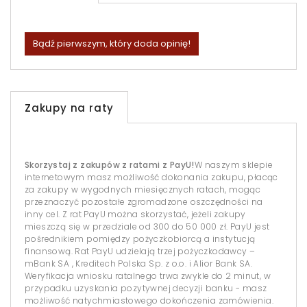
Bądź pierwszym, który doda opinię!
Zakupy na raty
Skorzystaj z zakupów z ratami z PayU!
W naszym sklepie
internetowym masz możliwość dokonania zakupu, płacąc
za zakupy w wygodnych miesięcznych ratach, mogąc
przeznaczyć pozostałe zgromadzone oszczędności na
inny cel. Z rat PayU można skorzystać, jeżeli zakupy
mieszczą się w przedziale od 300 do 50 000 zł. PayU jest
pośrednikiem pomiędzy pożyczkobiorcą a instytucją
finansową. Rat PayU udzielają trzej pożyczkodawcy –
mBank SA , Kreditech Polska Sp. z o.o. i Alior Bank SA.
Weryfikacja wniosku ratalnego trwa zwykle do 2 minut, w
przypadku uzyskania pozytywnej decyzji banku - masz
możliwość natychmiastowego dokończenia zamówienia.