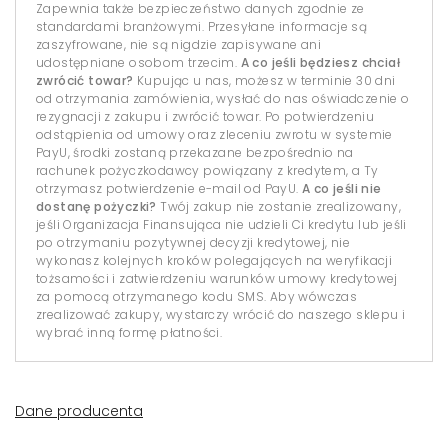
Zapewnia także bezpieczeństwo danych zgodnie ze
standardami branżowymi. Przesyłane informacje są
zaszyfrowane, nie są nigdzie zapisywane ani
udostępniane osobom trzecim.
A co jeśli będziesz chciał
zwrócić towar?
Kupując u nas, możesz w terminie 30 dni
od otrzymania zamówienia, wysłać do nas oświadczenie o
rezygnacji z zakupu i zwrócić towar. Po potwierdzeniu
odstąpienia od umowy oraz zleceniu zwrotu w systemie
PayU, środki zostaną przekazane bezpośrednio na
rachunek pożyczkodawcy powiązany z kredytem, a Ty
otrzymasz potwierdzenie e-mail od PayU.
A co jeśli nie
dostanę pożyczki?
Twój zakup nie zostanie zrealizowany,
jeśli Organizacja Finansująca nie udzieli Ci kredytu lub jeśli
po otrzymaniu pozytywnej decyzji kredytowej, nie
wykonasz kolejnych kroków polegających na weryfikacji
tożsamości i zatwierdzeniu warunków umowy kredytowej
za pomocą otrzymanego kodu SMS. Aby wówczas
zrealizować zakupy, wystarczy wrócić do naszego sklepu i
wybrać inną formę płatności.
Dane producenta