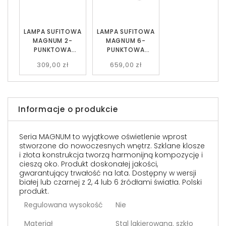
LAMPA SUFITOWA
LAMPA SUFITOWA
MAGNUM 2-
MAGNUM 6-
PUNKTOWA
PUNKTOWA
CZARNA
CZARNA
309,00 zł
659,00 zł
GRAFITOWA EMIBIG
GRAFITOWA EMIBIG
Informacje o produkcie
Seria MAGNUM to wyjątkowe oświetlenie wprost
stworzone do nowoczesnych wnętrz. Szklane klosze
i złota konstrukcja tworzą harmonijną kompozycję i
cieszą oko. Produkt doskonałej jakości,
gwarantujący trwałość na lata. Dostępny w wersji
białej lub czarnej z 2, 4 lub 6 źródłami światła. Polski
produkt.
Regulowana wysokość
Nie
Materiał
Stal lakierowana. szkło