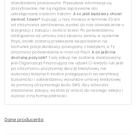
standardami branżowymi. Przesyłane informacje są
zaszyfrowane, nie są nigdzie zapisywane ani
udostępniane osobom trzecim.
A co jeśli będziesz chciał
zwrócić towar?
Kupując u nas, możesz w terminie 30 dni
od otrzymania zamówienia, wysłać do nas oświadczenie o
rezygnacji z zakupu i zwrócić towar. Po potwierdzeniu
odstąpienia od umowy oraz zleceniu zwrotu w systemie
PayU, środki zostaną przekazane bezpośrednio na
rachunek pożyczkodawcy powiązany z kredytem, a Ty
otrzymasz potwierdzenie e-mail od PayU.
A co jeśli nie
dostanę pożyczki?
Twój zakup nie zostanie zrealizowany,
jeśli Organizacja Finansująca nie udzieli Ci kredytu lub jeśli
po otrzymaniu pozytywnej decyzji kredytowej, nie
wykonasz kolejnych kroków polegających na weryfikacji
tożsamości i zatwierdzeniu warunków umowy kredytowej
za pomocą otrzymanego kodu SMS. Aby wówczas
zrealizować zakupy, wystarczy wrócić do naszego sklepu i
wybrać inną formę płatności.
Dane producenta