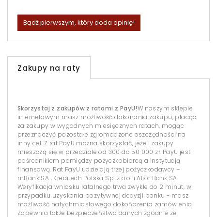
Bądź pierwszym, który doda opinię!
Zakupy na raty
Skorzystaj z zakupów z ratami z PayU!
W naszym sklepie
internetowym masz możliwość dokonania zakupu, płacąc
za zakupy w wygodnych miesięcznych ratach, mogąc
przeznaczyć pozostałe zgromadzone oszczędności na
inny cel. Z rat PayU można skorzystać, jeżeli zakupy
mieszczą się w przedziale od 300 do 50 000 zł. PayU jest
pośrednikiem pomiędzy pożyczkobiorcą a instytucją
finansową. Rat PayU udzielają trzej pożyczkodawcy –
mBank SA , Kreditech Polska Sp. z o.o. i Alior Bank SA.
Weryfikacja wniosku ratalnego trwa zwykle do 2 minut, w
przypadku uzyskania pozytywnej decyzji banku - masz
możliwość natychmiastowego dokończenia zamówienia.
Zapewnia także bezpieczeństwo danych zgodnie ze