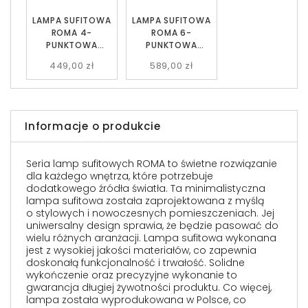
LAMPA SUFITOWA
LAMPA SUFITOWA
ROMA 4-
ROMA 6-
PUNKTOWA
PUNKTOWA
CZARNA
CZARNA
449,00 zł
589,00 zł
GRAFITOWA EMIBIG
GRAFITOWA EMIBIG
Informacje o produkcie
Seria lamp sufitowych ROMA to świetne rozwiązanie
dla każdego wnętrza, które potrzebuje
dodatkowego źródła światła. Ta minimalistyczna
lampa sufitowa została zaprojektowana z myślą
o stylowych i nowoczesnych pomieszczeniach. Jej
uniwersalny design sprawia, że będzie pasować do
wielu różnych aranżacji. Lampa sufitowa wykonana
jest z wysokiej jakości materiałów, co zapewnia
doskonałą funkcjonalność i trwałość. Solidne
wykończenie oraz precyzyjne wykonanie to
gwarancja długiej żywotności produktu. Co więcej,
lampa została wyprodukowana w Polsce, co