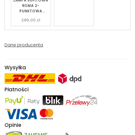
LAMPA SUFITOWA
ROMA 2-
PUNKTOWA
CZARNA
289,00 zł
GRAFITOWA EMIBIG
Dane producenta
Wysyłka
Płatności
Opinie