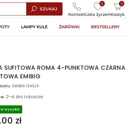
0
0
SZUKAJ
Kontakt
Lista życzeń
Koszyk
POTY
LAMPY KULE
ŻARÓWKI
BESTSELLERY
A SUFITOWA ROMA 4-PUNKTOWA CZARNA
ITOWA EMIBIG
duktu
:
EMIBIG 1245/4
2–4 dni robocze
 w
:
a wysyłka
00 zł