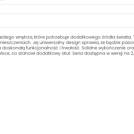
ażdego wnętrza, które potrzebuje dodatkowego źródła światła.
eszczeniach. Jej uniwersalny design sprawia, że będzie paso
a doskonałą funkcjonalność i trwałość. Solidne wykończenie or
e, co stanowi dodatkowy atut. Seria dostępna w wersji na 2, 4