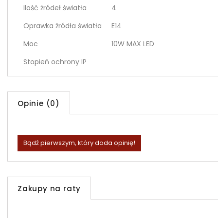
Ilość żródeł światła
4
Oprawka źródła światła
E14
Moc
10W MAX LED
Stopień ochrony IP
Opinie (0)
Bądź pierwszym, który doda opinię!
Zakupy na raty