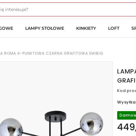
OGOWE
LAMPY STOŁOWE
KINKIETY
LOFT
S
WA ROMA 4-PUNKTOWA CZARNA GRAFITOWA EMIBIG
LAMP
GRAF
Kod pro
Wysyłka
Darmow
449,