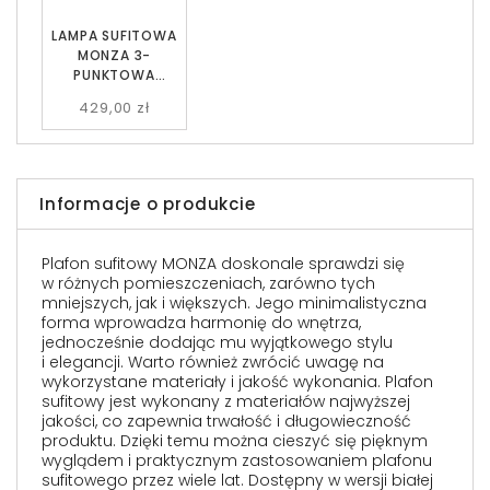
LAMPA SUFITOWA
MONZA 3-
PUNKTOWA
CZARNA BIAŁE KULE
429,00 zł
EMIBIG
Informacje o produkcie
Plafon sufitowy MONZA doskonale sprawdzi się
w różnych pomieszczeniach, zarówno tych
mniejszych, jak i większych. Jego minimalistyczna
forma wprowadza harmonię do wnętrza,
jednocześnie dodając mu wyjątkowego stylu
i elegancji. Warto również zwrócić uwagę na
wykorzystane materiały i jakość wykonania. Plafon
sufitowy jest wykonany z materiałów najwyższej
jakości, co zapewnia trwałość i długowieczność
produktu. Dzięki temu można cieszyć się pięknym
wyglądem i praktycznym zastosowaniem plafonu
sufitowego przez wiele lat. Dostępny w wersji białej