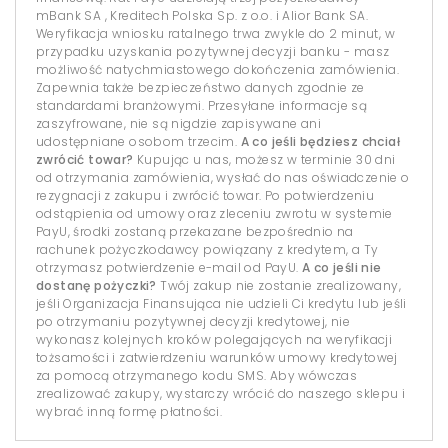
mBank SA , Kreditech Polska Sp. z o.o. i Alior Bank SA.
Weryfikacja wniosku ratalnego trwa zwykle do 2 minut, w
przypadku uzyskania pozytywnej decyzji banku - masz
możliwość natychmiastowego dokończenia zamówienia.
Zapewnia także bezpieczeństwo danych zgodnie ze
standardami branżowymi. Przesyłane informacje są
zaszyfrowane, nie są nigdzie zapisywane ani
udostępniane osobom trzecim.
A co jeśli będziesz chciał
zwrócić towar?
Kupując u nas, możesz w terminie 30 dni
od otrzymania zamówienia, wysłać do nas oświadczenie o
rezygnacji z zakupu i zwrócić towar. Po potwierdzeniu
odstąpienia od umowy oraz zleceniu zwrotu w systemie
PayU, środki zostaną przekazane bezpośrednio na
rachunek pożyczkodawcy powiązany z kredytem, a Ty
otrzymasz potwierdzenie e-mail od PayU.
A co jeśli nie
dostanę pożyczki?
Twój zakup nie zostanie zrealizowany,
jeśli Organizacja Finansująca nie udzieli Ci kredytu lub jeśli
po otrzymaniu pozytywnej decyzji kredytowej, nie
wykonasz kolejnych kroków polegających na weryfikacji
tożsamości i zatwierdzeniu warunków umowy kredytowej
za pomocą otrzymanego kodu SMS. Aby wówczas
zrealizować zakupy, wystarczy wrócić do naszego sklepu i
wybrać inną formę płatności.