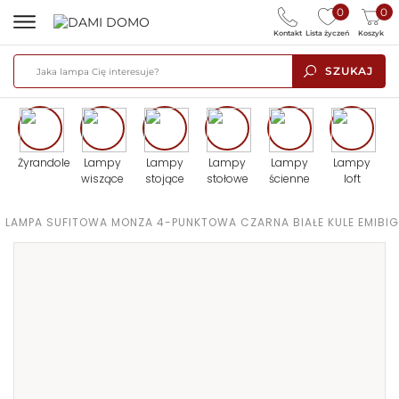
0
0
Kontakt
Lista życzeń
Koszyk
SZUKAJ
Żyrandole
Lampy
Lampy
Lampy
Lampy
Lampy
wiszące
stojące
stołowe
ścienne
loft
>
LAMPA SUFITOWA MONZA 4-PUNKTOWA CZARNA BIAŁE KULE EMIBIG