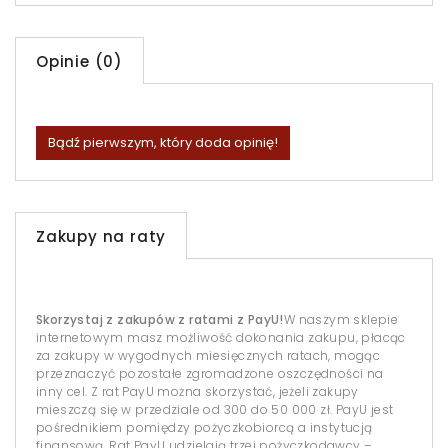
Opinie (0)
Bądź pierwszym, który doda opinię!
Zakupy na raty
Skorzystaj z zakupów z ratami z PayU!
W naszym sklepie
internetowym masz możliwość dokonania zakupu, płacąc
za zakupy w wygodnych miesięcznych ratach, mogąc
przeznaczyć pozostałe zgromadzone oszczędności na
inny cel. Z rat PayU można skorzystać, jeżeli zakupy
mieszczą się w przedziale od 300 do 50 000 zł. PayU jest
pośrednikiem pomiędzy pożyczkobiorcą a instytucją
finansową. Rat PayU udzielają trzej pożyczkodawcy –