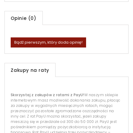
Opinie (0)
Bądź pierwszym, który doda opinię!
Zakupy na raty
Skorzystaj z zakupów z ratami z PayU!
W naszym sklepie
internetowym masz możliwość dokonania zakupu, płacąc
za zakupy w wygodnych miesięcznych ratach, mogąc
przeznaczyć pozostałe zgromadzone oszczędności na
inny cel. Z rat PayU można skorzystać, jeżeli zakupy
mieszczą się w przedziale od 300 do 50 000 zł. PayU jest
pośrednikiem pomiędzy pożyczkobiorcą a instytucją
finansową. Rat PayU udzielają trzej pożyczkodawcy –