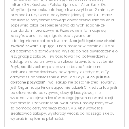
mBank SA , Kreditech Polska Sp. z o.o. i Alior Bank SA.
Weryfikacja wniosku ratalnego trwa zwykle do 2 minut, w
przypadku uzyskania pozytywnej decyzji banku - masz
możliwość natychmiastowego dokończenia zamówienia.
Zapewnia także bezpieczeństwo danych zgodnie ze
standardami branżowymi. Przesyłane informacje są
zaszyfrowane, nie są nigdzie zapisywane ani
udostępniane osobom trzecim.
A co jeśli będziesz chciał
zwrócić towar?
Kupując u nas, możesz w terminie 30 dni
od otrzymania zamówienia, wysłać do nas oświadczenie o
rezygnacji z zakupu i zwrócić towar. Po potwierdzeniu
odstąpienia od umowy oraz zleceniu zwrotu w systemie
PayU, środki zostaną przekazane bezpośrednio na
rachunek pożyczkodawcy powiązany z kredytem, a Ty
otrzymasz potwierdzenie e-mail od PayU.
A co jeśli nie
dostanę pożyczki?
Twój zakup nie zostanie zrealizowany,
jeśli Organizacja Finansująca nie udzieli Ci kredytu lub jeśli
po otrzymaniu pozytywnej decyzji kredytowej, nie
wykonasz kolejnych kroków polegających na weryfikacji
tożsamości i zatwierdzeniu warunków umowy kredytowej
za pomocą otrzymanego kodu SMS. Aby wówczas
zrealizować zakupy, wystarczy wrócić do naszego sklepu i
wybrać inną formę płatności.