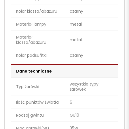
Kolor klosza/abażuru
czarny
Materiał lampy
metal
Materiał
metal
klosza/abażuru
Kolor podsufitki
czarny
Dane techniczne
wszystkie typy
Typ żarówki
żarówek
Ilość punktów światła
6
Rodzaj gwintu
GU10
Moc oprawki(W)
35W