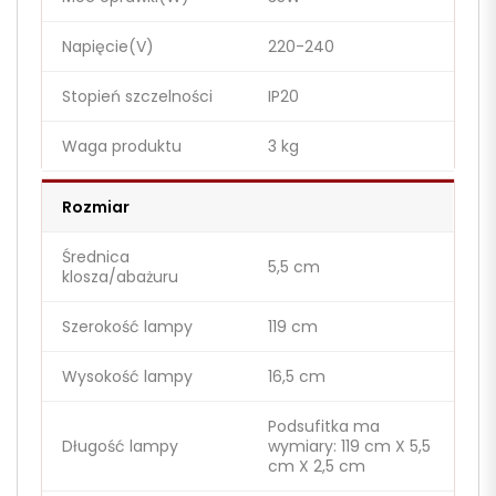
Napięcie(V)
220-240
Stopień szczelności
IP20
Waga produktu
3 kg
Rozmiar
Średnica
5,5 cm
klosza/abażuru
Szerokość lampy
119 cm
Wysokość lampy
16,5 cm
Podsufitka ma
Długość lampy
wymiary: 119 cm X 5,5
cm X 2,5 cm