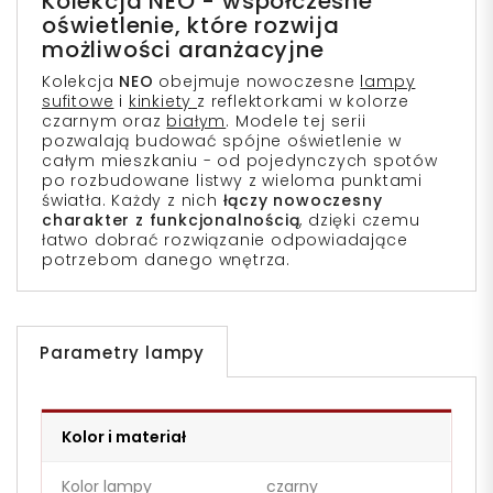
Kolekcja NEO - współczesne
oświetlenie, które rozwija
możliwości aranżacyjne
Kolekcja
NEO
obejmuje nowoczesne
lampy
sufitowe
i
kinkiety
z reflektorkami w kolorze
czarnym oraz
białym
. Modele tej serii
pozwalają budować spójne oświetlenie w
całym mieszkaniu - od pojedynczych spotów
po rozbudowane listwy z wieloma punktami
światła. Każdy z nich
łączy nowoczesny
charakter z funkcjonalnością
, dzięki czemu
łatwo dobrać rozwiązanie odpowiadające
potrzebom danego wnętrza.
Parametry lampy
Kolor i materiał
Kolor lampy
czarny