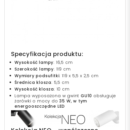
Specyfikacja produktu:
Wysokość lampy
:
16,5 cm
Szerokość lampy
:
119 cm
Wymiary podsufitki
: 119 x 5,5 x 2,5 cm
Średnica klosza
: 5,5 cm
Wysokość klosza
: 10 cm
Lampa wyposażona w gwint
GU10
obsługuje
żarówki o mocy do
35 W, w tym
energooszczędne LED