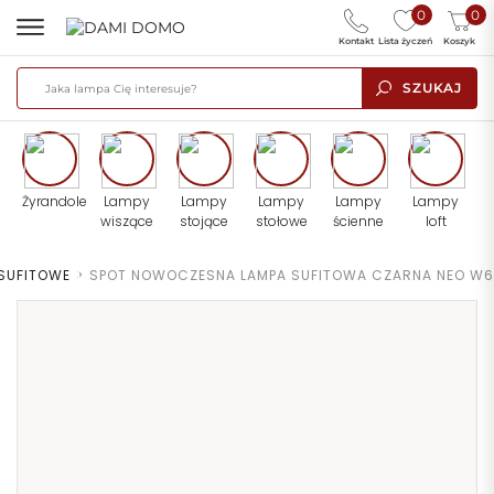
0
0
Kontakt
Lista życzeń
Koszyk
SZUKAJ
Żyrandole
Lampy
Lampy
Lampy
Lampy
Lampy
wiszące
stojące
stołowe
ścienne
loft
SUFITOWE
>
SPOT NOWOCZESNA LAMPA SUFITOWA CZARNA NEO W6