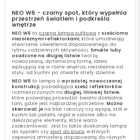
NEO W6 - czarny spot, który wypełnia
przestrzeń światłem i podkreśla
wnętrze
NEO W6
to
czarna lampa sufitowa
z
sześcioma
niezależnymi reflektorkami
, które umożliwiają
stworzenie oświetlenia dopasowanego do
rytmu codziennych aktywności.
Smukłe tuby
osadzone na długiej listwie
tworzą
nowoczesną, dynamiczną formę, łatwo
wpisującą się w różne wnętrza, niezależnie od
stylu: od kuchni po otwarte strefy dzienne.
NEO W6
to lampa o
wyrazistej, nowoczesnej
konstrukcji
, posiadająca
sześć reflektorków
rozmieszczonych na
długiej, liniowej listwie
,
które pozwalają prowadzić światło dokładnie
tam, gdzie jest najbardziej potrzebne.
Można
skierować je
na blat roboczy czy wyspę, stół w
kuchni lub jadalni, regał w salonie albo na
dekoracyjne elementy, które warto
zaakcentować. Jest to także doskonały lampa
do sypialni czy
s
pot do biura
, w których
zapewnia atmosferę dopasowaną do różnych