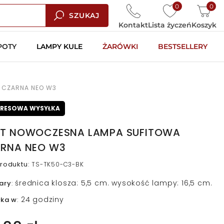
0
0
SZUKAJ
Kontakt
Lista życzeń
Koszyk
POTY
LAMPY KULE
ŻARÓWKI
BESTSELLERY
 CZARNA NEO W3
PRESOWA WYSYŁKA
T NOWOCZESNA LAMPA SUFITOWA
RNA NEO W3
roduktu
:
TS-TK50-C3-BK
średnica klosza: 5,5 cm. wysokość lampy: 16,5 cm.
ary
:
24 godziny
łka w
: