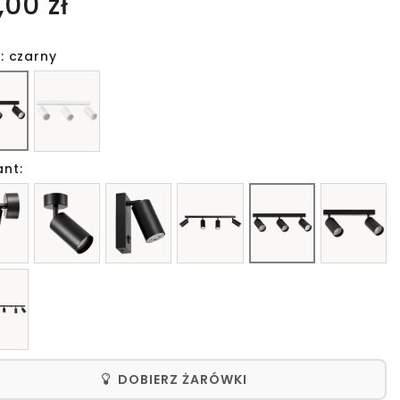
,00 zł
: czarny
ant:
DOBIERZ ŻARÓWKI