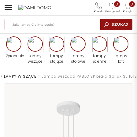
0
0
Kontakt
Lista życzeń
Koszyk
SZUKAJ
Żyrandole
Lampy
Lampy
Lampy
Lampy
Lampy
wiszące
stojące
stołowe
ścienne
loft
>
LAMPY WISZĄCE
>
Lampa wisząca PABLO 3P biała Sollux SL.1013