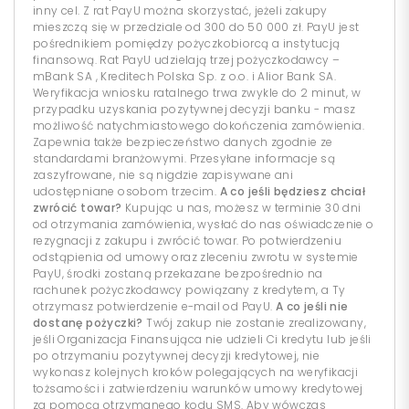
inny cel. Z rat PayU można skorzystać, jeżeli zakupy
mieszczą się w przedziale od 300 do 50 000 zł. PayU jest
pośrednikiem pomiędzy pożyczkobiorcą a instytucją
finansową. Rat PayU udzielają trzej pożyczkodawcy –
mBank SA , Kreditech Polska Sp. z o.o. i Alior Bank SA.
Weryfikacja wniosku ratalnego trwa zwykle do 2 minut, w
przypadku uzyskania pozytywnej decyzji banku - masz
możliwość natychmiastowego dokończenia zamówienia.
Zapewnia także bezpieczeństwo danych zgodnie ze
standardami branżowymi. Przesyłane informacje są
zaszyfrowane, nie są nigdzie zapisywane ani
udostępniane osobom trzecim.
A co jeśli będziesz chciał
zwrócić towar?
Kupując u nas, możesz w terminie 30 dni
od otrzymania zamówienia, wysłać do nas oświadczenie o
rezygnacji z zakupu i zwrócić towar. Po potwierdzeniu
odstąpienia od umowy oraz zleceniu zwrotu w systemie
PayU, środki zostaną przekazane bezpośrednio na
rachunek pożyczkodawcy powiązany z kredytem, a Ty
otrzymasz potwierdzenie e-mail od PayU.
A co jeśli nie
dostanę pożyczki?
Twój zakup nie zostanie zrealizowany,
jeśli Organizacja Finansująca nie udzieli Ci kredytu lub jeśli
po otrzymaniu pozytywnej decyzji kredytowej, nie
wykonasz kolejnych kroków polegających na weryfikacji
tożsamości i zatwierdzeniu warunków umowy kredytowej
za pomocą otrzymanego kodu SMS. Aby wówczas