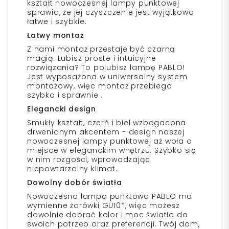
kształt nowoczesnej lampy punktowej
sprawia, że jej czyszczenie jest wyjątkowo
łatwe i szybkie.
Łatwy montaż
Z nami montaż przestaje być czarną
magią. Lubisz proste i intuicyjne
rozwiązania? To polubisz lampę PABLO!
Jest wyposażona w uniwersalny system
montażowy, więc montaż przebiega
szybko i sprawnie .
Elegancki design
Smukły kształt, czerń i biel wzbogacona
drwenianym akcentem - design naszej
nowoczesnej lampy punktowej aż woła o
miejsce w eleganckim wnętrzu. Szybko się
w nim rozgości, wprowadzając
niepowtarzalny klimat.
Dowolny dobór światła
Nowoczesna lampa punktowa PABLO ma
wymienne żarówki GU10*, więc możesz
dowolnie dobrać kolor i moc światła do
swoich potrzeb oraz preferencji. Twój dom,