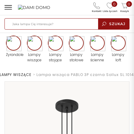
0
0
Kontakt
Lista życzeń
Koszyk
SZUKAJ
Żyrandole
Lampy
Lampy
Lampy
Lampy
Lampy
wiszące
stojące
stołowe
ścienne
loft
LAMPY WISZĄCE
>
Lampa wisząca PABLO 3P czarna Sollux SL.1014