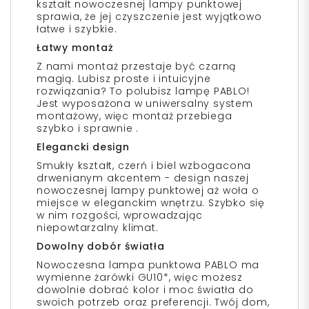
kształt nowoczesnej lampy punktowej
sprawia, że jej czyszczenie jest wyjątkowo
łatwe i szybkie.
Łatwy montaż
Z nami montaż przestaje być czarną
magią. Lubisz proste i intuicyjne
rozwiązania? To polubisz lampę PABLO!
Jest wyposażona w uniwersalny system
montażowy, więc montaż przebiega
szybko i sprawnie .
Elegancki design
Smukły kształt, czerń i biel wzbogacona
drwenianym akcentem - design naszej
nowoczesnej lampy punktowej aż woła o
miejsce w eleganckim wnętrzu. Szybko się
w nim rozgości, wprowadzając
niepowtarzalny klimat.
Dowolny dobór światła
Nowoczesna lampa punktowa PABLO ma
wymienne żarówki GU10*, więc możesz
dowolnie dobrać kolor i moc światła do
swoich potrzeb oraz preferencji. Twój dom,