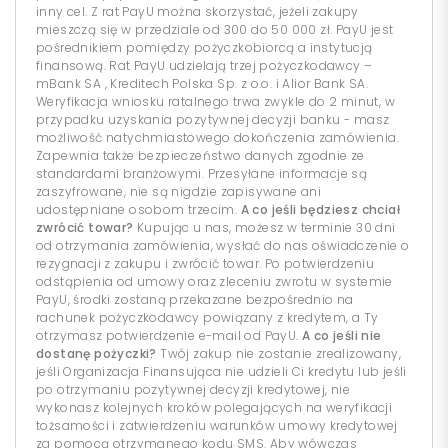
inny cel. Z rat PayU można skorzystać, jeżeli zakupy
mieszczą się w przedziale od 300 do 50 000 zł. PayU jest
pośrednikiem pomiędzy pożyczkobiorcą a instytucją
finansową. Rat PayU udzielają trzej pożyczkodawcy –
mBank SA , Kreditech Polska Sp. z o.o. i Alior Bank SA.
Weryfikacja wniosku ratalnego trwa zwykle do 2 minut, w
przypadku uzyskania pozytywnej decyzji banku - masz
możliwość natychmiastowego dokończenia zamówienia.
Zapewnia także bezpieczeństwo danych zgodnie ze
standardami branżowymi. Przesyłane informacje są
zaszyfrowane, nie są nigdzie zapisywane ani
udostępniane osobom trzecim.
A co jeśli będziesz chciał
zwrócić towar?
Kupując u nas, możesz w terminie 30 dni
od otrzymania zamówienia, wysłać do nas oświadczenie o
rezygnacji z zakupu i zwrócić towar. Po potwierdzeniu
odstąpienia od umowy oraz zleceniu zwrotu w systemie
PayU, środki zostaną przekazane bezpośrednio na
rachunek pożyczkodawcy powiązany z kredytem, a Ty
otrzymasz potwierdzenie e-mail od PayU.
A co jeśli nie
dostanę pożyczki?
Twój zakup nie zostanie zrealizowany,
jeśli Organizacja Finansująca nie udzieli Ci kredytu lub jeśli
po otrzymaniu pozytywnej decyzji kredytowej, nie
wykonasz kolejnych kroków polegających na weryfikacji
tożsamości i zatwierdzeniu warunków umowy kredytowej
za pomocą otrzymanego kodu SMS. Aby wówczas