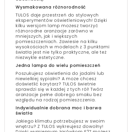
Wysmakowana różnorodność
TULOS daje przestrzeń do stylowych
eksperymentów oświetleniowych! Dzięki
kilku wersjom lamp możesz tworzyć
różnorodne aranżacje zarówno w
mniejszych, jak i większych
pomieszczeniach. Zawiesie na kilku
wysokościach w modelach z 3 punktami
światła jest nie tylko praktyczne, ale też
niezwykle estetyczne.
Jedna lampa do wielu pomieszczeń
Poszukujesz oświetlenia do jadalni lub
niewielkiej sypialni? A może chcesz
doświetlić korytarz? TULOS świetnie
sprawdzi się w każdej z tych ról! Twórz
aranżacje pełne dobrego smaku bez
względu na rodzaj pomieszczenia.
Indywidualnie dobrana moc i barwa
światła
Jakiego klimatu potrzebujesz w swoim
wnętrzu? Z TULOS wykreujesz dowolny!
Dzięki wymiennym żarówkom E27 możesz