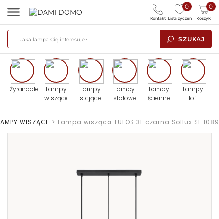
0
0
Kontakt
Lista życzeń
Koszyk
SZUKAJ
Żyrandole
Lampy
Lampy
Lampy
Lampy
Lampy
wiszące
stojące
stołowe
ścienne
loft
LAMPY WISZĄCE
>
Lampa wisząca TULOS 3L czarna Sollux SL.1089