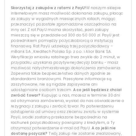
Skorzystaj z zakupów z ratami z PayU!
W naszym sklepie
internetowym masz możliwość dokonania zakupu, płacąc
za zakupy w wygodnych miesięcznych ratach, mogąc
przeznaczyć pozostałe zgromadzone oszczędności na
inny cel. Z rat PayU można skorzystać, jeżeli zakupy
mieszczą się w przedziale od 300 do 50 000 zł. PayU jest
pośrednikiem pomiędzy pożyczkobiorcą a instytucją
finansową. Rat PayU udzielają trzej pożyczkodawcy –
mBank SA , Kreditech Polska Sp. z o.o. i Alior Bank SA.
Weryfikacja wniosku ratalnego trwa zwykle do 2 minut, w
przypadku uzyskania pozytywnej decyzji banku - masz
możliwość natychmiastowego dokończenia zamówienia.
Zapewnia także bezpieczeństwo danych zgodnie ze
standardami branżowymi. Przesyłane informacje są
zaszyfrowane, nie są nigdzie zapisywane ani
udostępniane osobom trzecim.
A co jeśli będziesz chciał
zwrócić towar?
Kupując u nas, możesz w terminie 30 dni
od otrzymania zamówienia, wysłać do nas oświadczenie o
rezygnacji z zakupu i zwrócić towar. Po potwierdzeniu
odstąpienia od umowy oraz zleceniu zwrotu w systemie
PayU, środki zostaną przekazane bezpośrednio na
rachunek pożyczkodawcy powiązany z kredytem, a Ty
otrzymasz potwierdzenie e-mail od PayU.
A co jeśli nie
dostanę pożyczki?
Twój zakup nie zostanie zrealizowany,