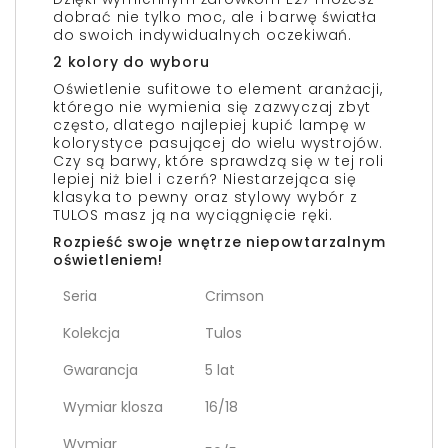
dobrać nie tylko moc, ale i barwę światła
do swoich indywidualnych oczekiwań.
2 kolory do wyboru
Oświetlenie sufitowe to element aranżacji,
którego nie wymienia się zazwyczaj zbyt
często, dlatego najlepiej kupić lampę w
kolorystyce pasującej do wielu wystrojów.
Czy są barwy, które sprawdzą się w tej roli
lepiej niż biel i czerń? Niestarzejąca się
klasyka to pewny oraz stylowy wybór z
TULOS masz ją na wyciągnięcie ręki.
Rozpieść swoje wnętrze niepowtarzalnym
oświetleniem!
Seria
Crimson
Kolekcja
Tulos
Gwarancja
5 lat
Wymiar klosza
16/18
Wymiar