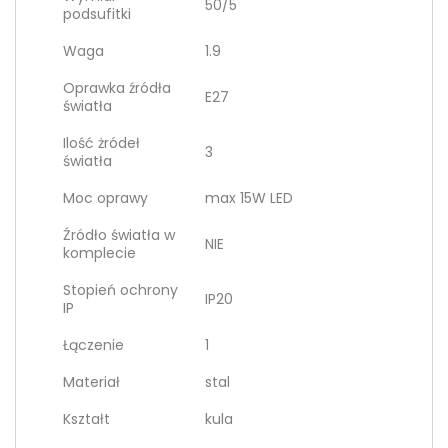
50/5
podsufitki
Waga
1.9
Oprawka źródła
E27
światła
Ilość żródeł
3
światła
Moc oprawy
max 15W LED
Źródło światła w
NIE
komplecie
Stopień ochrony
IP20
IP
Łączenie
1
Materiał
stal
Kształt
kula