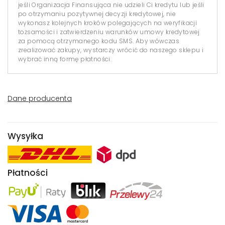
jeśli Organizacja Finansująca nie udzieli Ci kredytu lub jeśli
po otrzymaniu pozytywnej decyzji kredytowej, nie
wykonasz kolejnych kroków polegających na weryfikacji
tożsamości i zatwierdzeniu warunków umowy kredytowej
za pomocą otrzymanego kodu SMS. Aby wówczas
zrealizować zakupy, wystarczy wrócić do naszego sklepu i
wybrać inną formę płatności.
Dane producenta
Wysyłka
Płatności