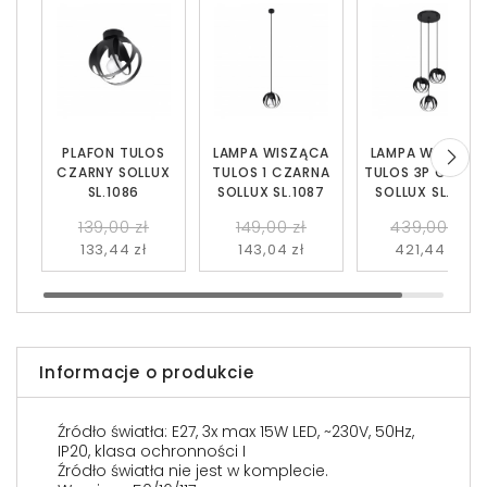
PLAFON TULOS
LAMPA WISZĄCA
LAMPA WISZĄC
CZARNY SOLLUX
TULOS 1 CZARNA
TULOS 3P CZARN
SL.1086
SOLLUX SL.1087
SOLLUX SL.1088
139,00 zł
149,00 zł
439,00 zł
133,44 zł
143,04 zł
421,44 zł
Informacje o produkcie
Źródło światła: E27, 3x max 15W LED, ~230V, 50Hz,
IP20, klasa ochronności I
Źródło światła nie jest w komplecie.