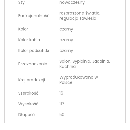
Styl
nowoczesny
rozproszone światło,
Funkcjonalność
regulacja zawiesia
Kolor
czarny
Kolor kabla
czarny
Kolor podsufitki
czarny
Salon, Sypialnia, Jadalnia,
Przeznaczenie
Kuchnia
Wyprodukowano w
Kraj produkcji
Polsce
Szerokość
16
Wysokość
117
Długość
50