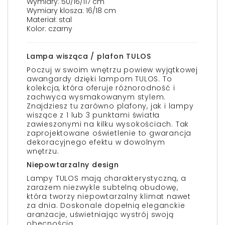
Wymiary: 50/16/117 cm
Wymiary klosza: 16/18 cm
Materiał: stal
Kolor: czarny
Lampa wisząca / plafon TULOS
Poczuj w swoim wnętrzu powiew wyjątkowej
awangardy dzięki lampom TULOS. To
kolekcja, która oferuje różnorodność i
zachwyca wysmakowanym stylem.
Znajdziesz tu zarówno plafony, jak i lampy
wiszące z 1 lub 3 punktami światła
zawieszonymi na kilku wysokościach. Tak
zaprojektowane oświetlenie to gwarancja
dekoracyjnego efektu w dowolnym
wnętrzu.
Niepowtarzalny design
Lampy TULOS mają charakterystyczną, a
zarazem niezwykle subtelną obudowę,
która tworzy niepowtarzalny klimat nawet
za dnia. Doskonale dopełnią eleganckie
aranżacje, uświetniając wystrój swoją
obecnością.