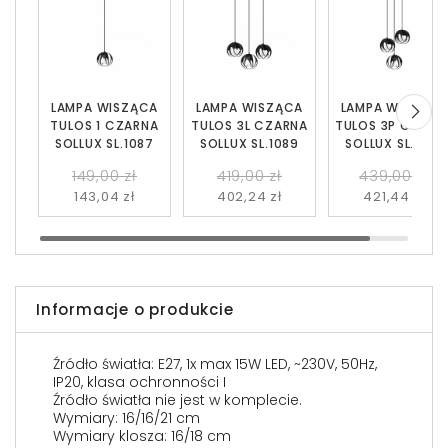
LAMPA WISZĄCA
LAMPA WISZĄCA
LAMPA WISZĄC
TULOS 1 CZARNA
TULOS 3L CZARNA
TULOS 3P CZARN
SOLLUX SL.1087
SOLLUX SL.1089
SOLLUX SL.1088
149,00 zł
419,00 zł
439,00 zł
143,04 zł
402,24 zł
421,44 zł
Informacje o produkcie
Źródło światła: E27, 1x max 15W LED, ~230V, 50Hz,
IP20, klasa ochronności I
Źródło światła nie jest w komplecie.
Wymiary: 16/16/21 cm
Wymiary klosza: 16/18 cm