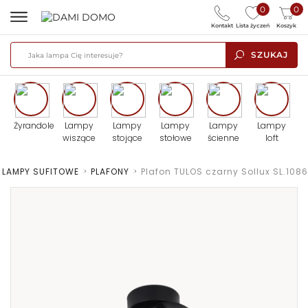
0
0
Kontakt
Lista życzeń
Koszyk
SZUKAJ
Żyrandole
Lampy
Lampy
Lampy
Lampy
Lampy
wiszące
stojące
stołowe
ścienne
loft
LAMPY SUFITOWE
>
PLAFONY
>
Plafon TULOS czarny Sollux SL.1086