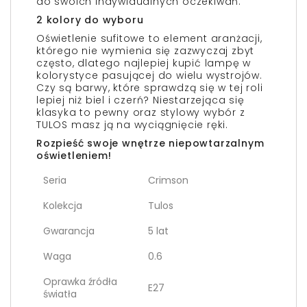
do swoich indywidualnych oczekiwań.
2 kolory do wyboru
Oświetlenie sufitowe to element aranżacji,
którego nie wymienia się zazwyczaj zbyt
często, dlatego najlepiej kupić lampę w
kolorystyce pasującej do wielu wystrojów.
Czy są barwy, które sprawdzą się w tej roli
lepiej niż biel i czerń? Niestarzejąca się
klasyka to pewny oraz stylowy wybór z
TULOS masz ją na wyciągnięcie ręki.
Rozpieść swoje wnętrze niepowtarzalnym
oświetleniem!
Seria
Crimson
Kolekcja
Tulos
Gwarancja
5 lat
Waga
0.6
Oprawka źródła
E27
światła