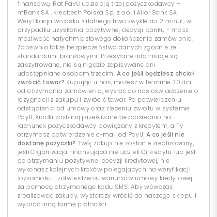
finansową. Rat PayU udzielają trzej pożyczkodawcy –
mBank SA , Kreditech Polska Sp. z o.o. i Alior Bank SA.
Weryfikacja wniosku ratalnego trwa zwykle do 2 minut, w
przypadku uzyskania pozytywnej decyzji banku - masz
możliwość natychmiastowego dokończenia zamówienia.
Zapewnia także bezpieczeństwo danych zgodnie ze
standardami branżowymi. Przesyłane informacje są
zaszyfrowane, nie są nigdzie zapisywane ani
udostępniane osobom trzecim.
A co jeśli będziesz chciał
zwrócić towar?
Kupując u nas, możesz w terminie 30 dni
od otrzymania zamówienia, wysłać do nas oświadczenie o
rezygnacji z zakupu i zwrócić towar. Po potwierdzeniu
odstąpienia od umowy oraz zleceniu zwrotu w systemie
PayU, środki zostaną przekazane bezpośrednio na
rachunek pożyczkodawcy powiązany z kredytem, a Ty
otrzymasz potwierdzenie e-mail od PayU.
A co jeśli nie
dostanę pożyczki?
Twój zakup nie zostanie zrealizowany,
jeśli Organizacja Finansująca nie udzieli Ci kredytu lub jeśli
po otrzymaniu pozytywnej decyzji kredytowej, nie
wykonasz kolejnych kroków polegających na weryfikacji
tożsamości i zatwierdzeniu warunków umowy kredytowej
za pomocą otrzymanego kodu SMS. Aby wówczas
zrealizować zakupy, wystarczy wrócić do naszego sklepu i
wybrać inną formę płatności.