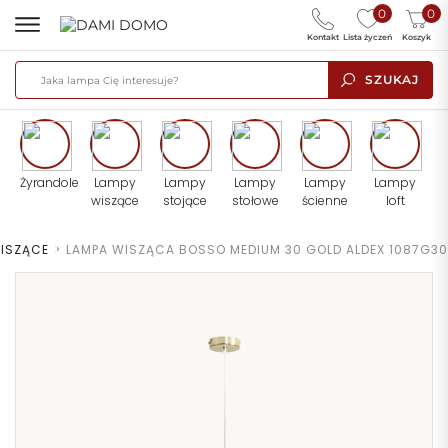
0
0
Kontakt
Lista życzeń
Koszyk
SZUKAJ
Żyrandole
Lampy
Lampy
Lampy
Lampy
Lampy
wiszące
stojące
stołowe
ścienne
loft
WISZĄCE
>
LAMPA WISZĄCA BOSSO MEDIUM 30 GOLD ALDEX 1087G30