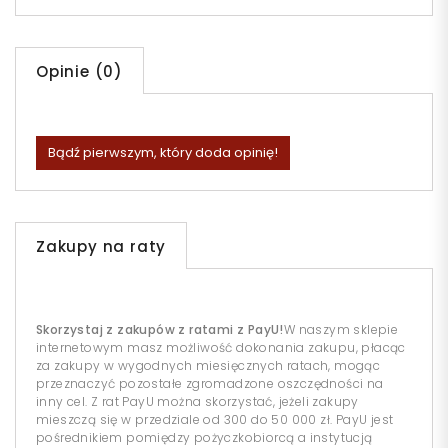
Opinie (0)
Bądź pierwszym, który doda opinię!
Zakupy na raty
Skorzystaj z zakupów z ratami z PayU!
W naszym sklepie
internetowym masz możliwość dokonania zakupu, płacąc
za zakupy w wygodnych miesięcznych ratach, mogąc
przeznaczyć pozostałe zgromadzone oszczędności na
inny cel. Z rat PayU można skorzystać, jeżeli zakupy
mieszczą się w przedziale od 300 do 50 000 zł. PayU jest
pośrednikiem pomiędzy pożyczkobiorcą a instytucją