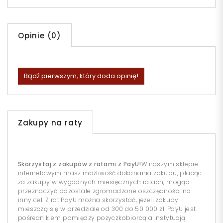
Opinie (0)
Bądź pierwszym, który doda opinię!
Zakupy na raty
Skorzystaj z zakupów z ratami z PayU!
W naszym sklepie
internetowym masz możliwość dokonania zakupu, płacąc
za zakupy w wygodnych miesięcznych ratach, mogąc
przeznaczyć pozostałe zgromadzone oszczędności na
inny cel. Z rat PayU można skorzystać, jeżeli zakupy
mieszczą się w przedziale od 300 do 50 000 zł. PayU jest
pośrednikiem pomiędzy pożyczkobiorcą a instytucją