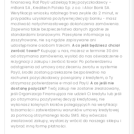
finansową. Rat PayU udzielają trzej pożyczkodawcy –
mBank SA , Kreditech Polska Sp. z o.o. i Alior Bank SA.
Weryfikacja wniosku ratalnego trwa zwykle do 2 minut, w
przypadku uzyskania pozytywnej decyzji banku - masz
możliwość natychmiastowego dokończenia zamówienia.
Zapewnia także bezpieczeństwo danych zgodnie ze
standardami branżowymi. Przesyłane informacje są
zaszyfrowane, nie są nigdzie zapisywane ani
udostępniane osobom trzecim.
A co jeśli będziesz chciał
zwrócić towar?
Kupując u nas, możesz w terminie 30 dni
od otrzymania zamówienia, wysłać do nas oświadczenie o
rezygnacji z zakupu i zwrócić towar. Po potwierdzeniu
odstąpienia od umowy oraz zleceniu zwrotu w systemie
PayU, środki zostaną przekazane bezpośrednio na
rachunek pożyczkodawcy powiązany z kredytem, a Ty
otrzymasz potwierdzenie e-mail od PayU.
A co jeśli nie
dostanę pożyczki?
Twój zakup nie zostanie zrealizowany,
jeśli Organizacja Finansująca nie udzieli Ci kredytu lub jeśli
po otrzymaniu pozytywnej decyzji kredytowej, nie
wykonasz kolejnych kroków polegających na weryfikacji
tożsamości i zatwierdzeniu warunków umowy kredytowej
za pomocą otrzymanego kodu SMS. Aby wówczas
zrealizować zakupy, wystarczy wrócić do naszego sklepu i
wybrać inną formę płatności.