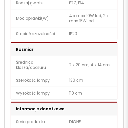
Rodzaj gwintu
E27, E14
4 x max 10W led, 2 x
Moc oprawki(W)
max 15W led
Stopień szczelności
IP20
Rozmiar
Średnica
2 x 20 cm, 4 x 14 cm
klosza/abażuru
Szerokość lampy
130 cm
Wysokość lampy
110 cm
Informacje dodatkowe
Seria produktu
DIONE