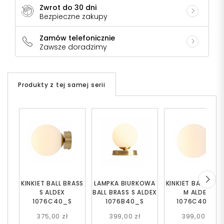
Zwrot do 30 dni
Bezpieczne zakupy
Zamów telefonicznie
Zawsze doradzimy
Produkty z tej samej serii
KINKIET BALL BRASS
LAMPKA BIURKOWA
KINKIET BALL BRA
S ALDEX
BALL BRASS S ALDEX
M ALDEX
1076C40_S
1076B40_S
1076C40_M
375,00 zł
399,00 zł
399,00 zł