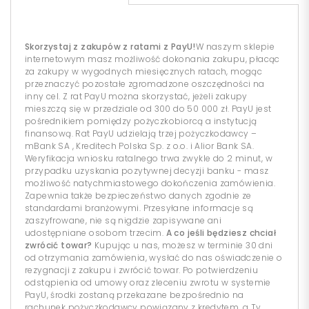
Skorzystaj z zakupów z ratami z PayU!
W naszym sklepie
internetowym masz możliwość dokonania zakupu, płacąc
za zakupy w wygodnych miesięcznych ratach, mogąc
przeznaczyć pozostałe zgromadzone oszczędności na
inny cel. Z rat PayU można skorzystać, jeżeli zakupy
mieszczą się w przedziale od 300 do 50 000 zł. PayU jest
pośrednikiem pomiędzy pożyczkobiorcą a instytucją
finansową. Rat PayU udzielają trzej pożyczkodawcy –
mBank SA , Kreditech Polska Sp. z o.o. i Alior Bank SA.
Weryfikacja wniosku ratalnego trwa zwykle do 2 minut, w
przypadku uzyskania pozytywnej decyzji banku - masz
możliwość natychmiastowego dokończenia zamówienia.
Zapewnia także bezpieczeństwo danych zgodnie ze
standardami branżowymi. Przesyłane informacje są
zaszyfrowane, nie są nigdzie zapisywane ani
udostępniane osobom trzecim.
A co jeśli będziesz chciał
zwrócić towar?
Kupując u nas, możesz w terminie 30 dni
od otrzymania zamówienia, wysłać do nas oświadczenie o
rezygnacji z zakupu i zwrócić towar. Po potwierdzeniu
odstąpienia od umowy oraz zleceniu zwrotu w systemie
PayU, środki zostaną przekazane bezpośrednio na
rachunek pożyczkodawcy powiązany z kredytem, a Ty