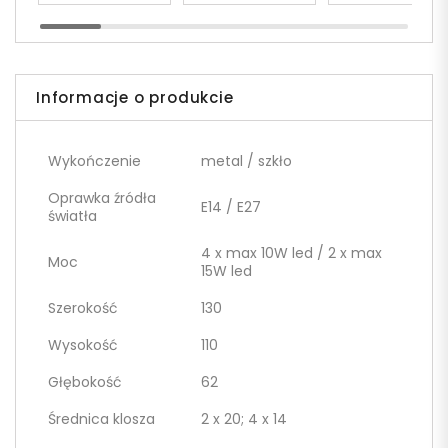
Informacje o produkcie
Wykończenie
metal / szkło
Oprawka źródła
E14 / E27
światła
4 x max 10W led / 2 x max
Moc
15W led
Szerokość
130
Wysokość
110
Głębokość
62
Średnica klosza
2 x 20; 4 x 14