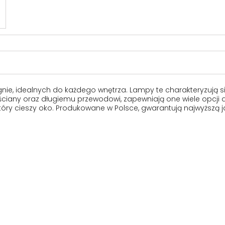
nie, idealnych do każdego wnętrza. Lampy te charakteryzują
 ściany oraz długiemu przewodowi, zapewniają one wiele opcji 
tóry cieszy oko. Produkowane w Polsce, gwarantują najwyższą ja