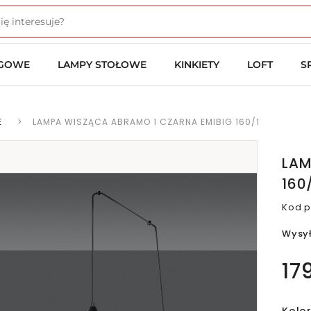
OGOWE
LAMPY STOŁOWE
KINKIETY
LOFT
S
E
>
LAMPA WISZĄCA ABRAMO 1 CZARNA EMIBIG 160/1
LAM
160
Kod p
Wysy
17