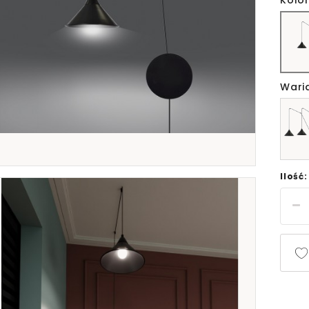
Kolor
Wari
Ilość: