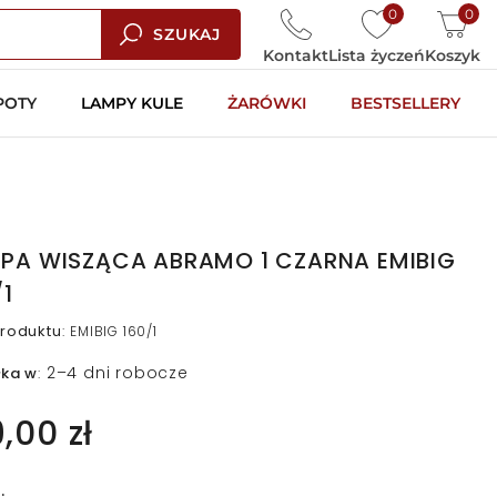
0
0
SZUKAJ
Kontakt
Lista życzeń
Koszyk
POTY
LAMPY KULE
ŻARÓWKI
BESTSELLERY
PA WISZĄCA ABRAMO 1 CZARNA EMIBIG
/1
roduktu
:
EMIBIG 160/1
2–4 dni robocze
łka w
:
9,00 zł