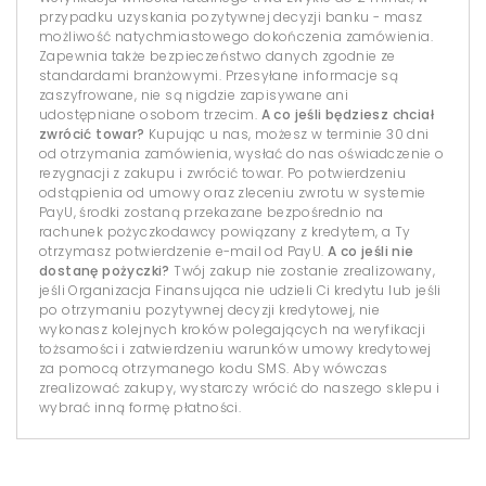
przypadku uzyskania pozytywnej decyzji banku - masz
możliwość natychmiastowego dokończenia zamówienia.
Zapewnia także bezpieczeństwo danych zgodnie ze
standardami branżowymi. Przesyłane informacje są
zaszyfrowane, nie są nigdzie zapisywane ani
udostępniane osobom trzecim.
A co jeśli będziesz chciał
zwrócić towar?
Kupując u nas, możesz w terminie 30 dni
od otrzymania zamówienia, wysłać do nas oświadczenie o
rezygnacji z zakupu i zwrócić towar. Po potwierdzeniu
odstąpienia od umowy oraz zleceniu zwrotu w systemie
PayU, środki zostaną przekazane bezpośrednio na
rachunek pożyczkodawcy powiązany z kredytem, a Ty
otrzymasz potwierdzenie e-mail od PayU.
A co jeśli nie
dostanę pożyczki?
Twój zakup nie zostanie zrealizowany,
jeśli Organizacja Finansująca nie udzieli Ci kredytu lub jeśli
po otrzymaniu pozytywnej decyzji kredytowej, nie
wykonasz kolejnych kroków polegających na weryfikacji
tożsamości i zatwierdzeniu warunków umowy kredytowej
za pomocą otrzymanego kodu SMS. Aby wówczas
zrealizować zakupy, wystarczy wrócić do naszego sklepu i
wybrać inną formę płatności.