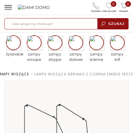
0
0
Kontakt
Lista życzeń
Koszyk
SZUKAJ
Żyrandole
Lampy
Lampy
Lampy
Lampy
Lampy
wiszące
stojące
stołowe
ścienne
loft
LAMPY WISZĄCE
>
LAMPA WISZĄCA ABRAMO 2 CZARNA EMIBIG 160/2