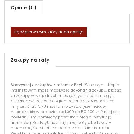
Opinie (0)
Bądź pierwszym, który doda opinię!
Zakupy na raty
Skorzystaj z zakupów z ratami z PayU!
W naszym sklepie
internetowym masz możliwość dokonania zakupu, płacąc
za zakupy w wygodnych miesięcznych ratach, mogąc
przeznaczyć pozostałe zgromadzone oszczędności na
inny cel. Z rat PayU można skorzystać, jeżeli zakupy
mieszczą się w przedziale od 300 do 50 000 zł. PayU jest
pośrednikiem pomiędzy pożyczkobiorcą a instytucją
finansową. Rat PayU udzielają trzej pożyczkodawcy –
mBank SA , Kreditech Polska Sp. z o.o. i Alior Bank SA.
Weryfikacja wniosku ratalnego trwa zwykle do 2 minut, w