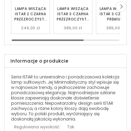
LAMPA WISZĄCA
LAMPA WISZĄCA
LAMPA WISZĄC
ISTAR 2 CZARNA
ISTAR 3 CZARNA
ISTAR 3 CZARNA
PRZEZROCZYSTA
PRZEZROCZYSTA
PREMIUM
EMIBIG 679/2
EMIBIG 679/3
PRZEZROCZYST
249,00 zł
389,00 zł
389,00 zł
EMIBIG 679/3PR
Informacje o produkcie
Seria ISTAR to uniwersalna i ponadczasowa kolekcja
lamp sufitowych. Jej Minimalistyczny styl wpisuje się
w najnowsze trendy, a jednocześnie zachowuje
ponadczasową elegancję. Najmodniejsze szklane
klosze zapewniają doskonałe doświetlenie
pomieszczenia. Niepowtarzalny design serii ISTAR
zachwyca, a różne kolory kloszy dają swobodę
wyboru. To polski produkt, wyróżniający się
doskonałą jakością wykonania.
Regulowana wysokość
Tak