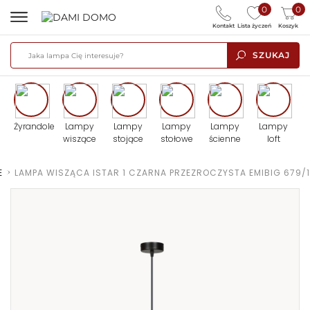
0
0
Kontakt
Lista życzeń
Koszyk
SZUKAJ
Żyrandole
Lampy
Lampy
Lampy
Lampy
Lampy
wiszące
stojące
stołowe
ścienne
loft
E
>
LAMPA WISZĄCA ISTAR 1 CZARNA PRZEZROCZYSTA EMIBIG 679/1