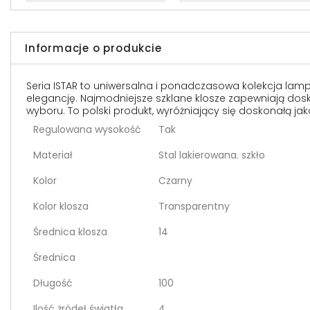
Informacje o produkcie
Seria ISTAR to uniwersalna i ponadczasowa kolekcja lamp
elegancję. Najmodniejsze szklane klosze zapewniają dosk
wyboru. To polski produkt, wyróżniający się doskonałą ja
Regulowana wysokość
Tak
Materiał
Stal lakierowana. szkło
Kolor
Czarny
Kolor klosza
Transparentny
Średnica klosza
14
Średnica
Długość
100
Ilość żródeł światła
4