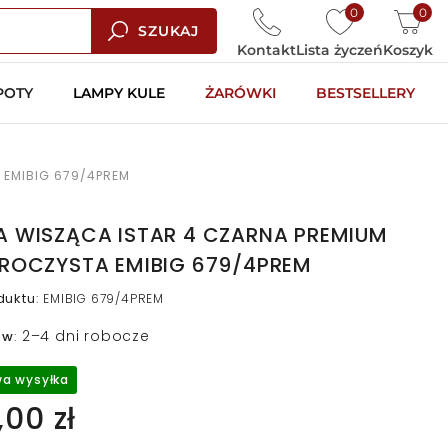
0
0
SZUKAJ
Kontakt
Lista życzeń
Koszyk
POTY
LAMPY KULE
ŻARÓWKI
BESTSELLERY
 EMIBIG 679/4PREM
A WISZĄCA ISTAR 4 CZARNA PREMIUM
ZROCZYSTA EMIBIG 679/4PREM
duktu
:
EMIBIG 679/4PREM
2–4 dni robocze
 w
:
a wysyłka
00 zł