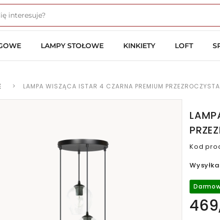
OGOWE
LAMPY STOŁOWE
KINKIETY
LOFT
S
E
>
LAMPA WISZĄCA ISTAR 4 CZARNA PREMIUM PRZEZROCZYSTA
LAMP
PRZE
Kod pro
Wysyłka
Darmow
469,