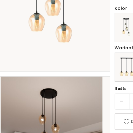
Kolor:
Wariant
Ilość:
D