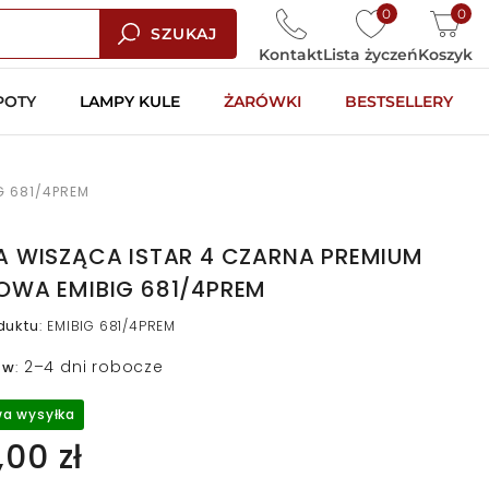
0
0
SZUKAJ
Kontakt
Lista życzeń
Koszyk
POTY
LAMPY KULE
ŻARÓWKI
BESTSELLERY
G 681/4PREM
A WISZĄCA ISTAR 4 CZARNA PREMIUM
OWA EMIBIG 681/4PREM
duktu
:
EMIBIG 681/4PREM
2–4 dni robocze
 w
:
a wysyłka
00 zł