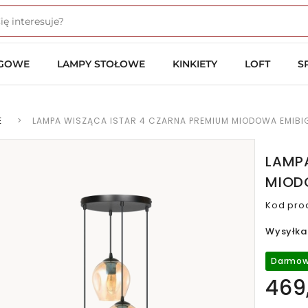
OGOWE
LAMPY STOŁOWE
KINKIETY
LOFT
S
E
>
LAMPA WISZĄCA ISTAR 4 CZARNA PREMIUM MIODOWA EMIBI
LAMP
MIOD
Kod pro
Wysyłka
Darmow
469,