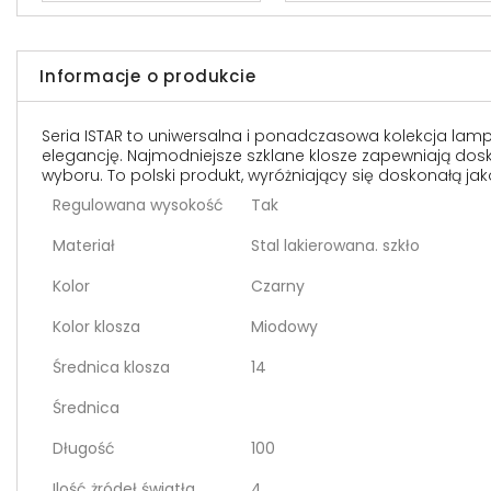
Informacje o produkcie
Seria ISTAR to uniwersalna i ponadczasowa kolekcja lamp
elegancję. Najmodniejsze szklane klosze zapewniają dosk
wyboru. To polski produkt, wyróżniający się doskonałą ja
Regulowana wysokość
Tak
Materiał
Stal lakierowana. szkło
Kolor
Czarny
Kolor klosza
Miodowy
Średnica klosza
14
Średnica
Długość
100
Ilość żródeł światła
4