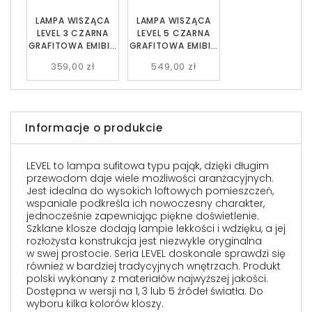
LAMPA WISZĄCA
LAMPA WISZĄCA
LEVEL 3 CZARNA
LEVEL 5 CZARNA
GRAFITOWA EMIBIG
GRAFITOWA EMIBIG
757/3
757/5
359,00 zł
549,00 zł
Informacje o produkcie
LEVEL to lampa sufitowa typu pająk, dzięki długim
przewodom daje wiele możliwości aranżacyjnych.
Jest idealna do wysokich loftowych pomieszczeń,
wspaniale podkreśla ich nowoczesny charakter,
jednocześnie zapewniając piękne doświetlenie.
Szklane klosze dodają lampie lekkości i wdzięku, a jej
rozłożysta konstrukcja jest niezwykle oryginalna
w swej prostocie. Seria LEVEL doskonale sprawdzi się
również w bardziej tradycyjnych wnętrzach. Produkt
polski wykonany z materiałów najwyższej jakości.
Dostępna w wersji na 1, 3 lub 5 źródeł światła. Do
wyboru kilka kolorów kloszy.