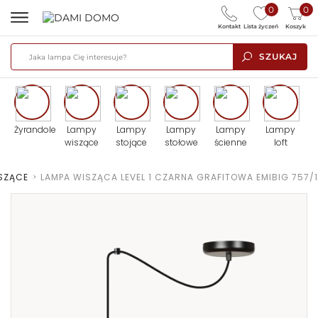
0
0
Kontakt
Lista życzeń
Koszyk
SZUKAJ
Żyrandole
Lampy
Lampy
Lampy
Lampy
Lampy
wiszące
stojące
stołowe
ścienne
loft
SZĄCE
>
LAMPA WISZĄCA LEVEL 1 CZARNA GRAFITOWA EMIBIG 757/1