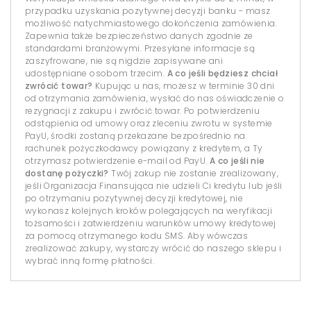
przypadku uzyskania pozytywnej decyzji banku - masz
możliwość natychmiastowego dokończenia zamówienia.
Zapewnia także bezpieczeństwo danych zgodnie ze
standardami branżowymi. Przesyłane informacje są
zaszyfrowane, nie są nigdzie zapisywane ani
udostępniane osobom trzecim.
A co jeśli będziesz chciał
zwrócić towar?
Kupując u nas, możesz w terminie 30 dni
od otrzymania zamówienia, wysłać do nas oświadczenie o
rezygnacji z zakupu i zwrócić towar. Po potwierdzeniu
odstąpienia od umowy oraz zleceniu zwrotu w systemie
PayU, środki zostaną przekazane bezpośrednio na
rachunek pożyczkodawcy powiązany z kredytem, a Ty
otrzymasz potwierdzenie e-mail od PayU.
A co jeśli nie
dostanę pożyczki?
Twój zakup nie zostanie zrealizowany,
jeśli Organizacja Finansująca nie udzieli Ci kredytu lub jeśli
po otrzymaniu pozytywnej decyzji kredytowej, nie
wykonasz kolejnych kroków polegających na weryfikacji
tożsamości i zatwierdzeniu warunków umowy kredytowej
za pomocą otrzymanego kodu SMS. Aby wówczas
zrealizować zakupy, wystarczy wrócić do naszego sklepu i
wybrać inną formę płatności.