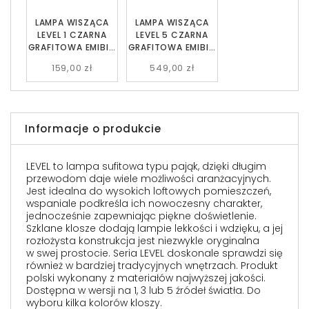
LAMPA WISZĄCA
LAMPA WISZĄCA
LEVEL 1 CZARNA
LEVEL 5 CZARNA
GRAFITOWA EMIBIG
GRAFITOWA EMIBIG
757/1
757/5
159,00 zł
549,00 zł
Informacje o produkcie
LEVEL to lampa sufitowa typu pająk, dzięki długim
przewodom daje wiele możliwości aranżacyjnych.
Jest idealna do wysokich loftowych pomieszczeń,
wspaniale podkreśla ich nowoczesny charakter,
jednocześnie zapewniając piękne doświetlenie.
Szklane klosze dodają lampie lekkości i wdzięku, a jej
rozłożysta konstrukcja jest niezwykle oryginalna
w swej prostocie. Seria LEVEL doskonale sprawdzi się
również w bardziej tradycyjnych wnętrzach. Produkt
polski wykonany z materiałów najwyższej jakości.
Dostępna w wersji na 1, 3 lub 5 źródeł światła. Do
wyboru kilka kolorów kloszy.