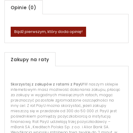
Opinie (0)
Bądź pierwszym, który doda opinię!
Zakupy na raty
Skorzystaj z zakupów z ratami z PayU!
W naszym sklepie
internetowym masz możliwość dokonania zakupu, płacąc
za zakupy w wygodnych miesięcznych ratach, mogąc
przeznaczyć pozostałe zgromadzone oszczędności na
inny cel. Z rat PayU można skorzystać, jeżeli zakupy
mieszczą się w przedziale od 300 do 50 000 zł. PayU jest
pośrednikiem pomiędzy pożyczkobiorcą a instytucją
finansową. Rat PayU udzielają trzej pożyczkodawcy –
mBank SA , Kreditech Polska Sp. z o.o. i Alior Bank SA.
Weryfikacja wniosku ratalnego trwa zwykle do 2 minut, w