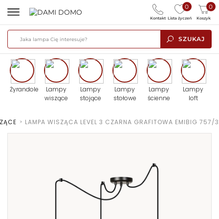
0
0
Kontakt
Lista życzeń
Koszyk
SZUKAJ
Żyrandole
Lampy
Lampy
Lampy
Lampy
Lampy
wiszące
stojące
stołowe
ścienne
loft
SZĄCE
>
LAMPA WISZĄCA LEVEL 3 CZARNA GRAFITOWA EMIBIG 757/3