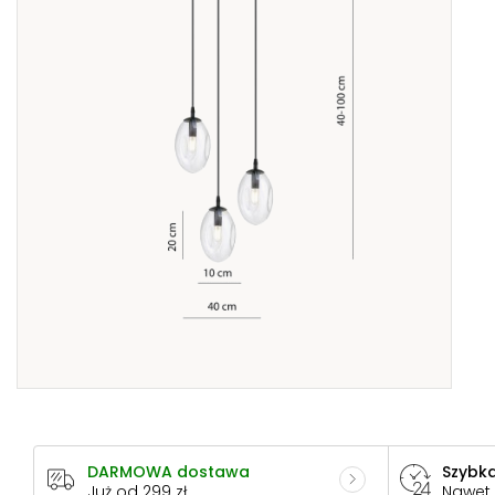
DARMOWA dostawa
Szybka
Już od 299 zł
Nawet