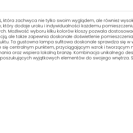
, która zachwyca nie tylko swoim wyglądem, ale również wys
wy, który dodaje uroku i indywidualności każdemu pomieszczen
ch. Możliwość wyboru kilku kolorów kloszy pozwala dostosować 
cją, ale także zapewnia doskonałe doświetlenie pomieszczenia. 
ktu. Ta gustowna lampa sufitowa doskonale sprawdza się w w
je się centralnym punktem, przyciągającym wzrok i tworzącym n
onania oraz wspiera lokalną branżę. Kombinacja unikalnego desi
poszukujących wyjątkowych elementów do swojego wnętrza. Seri