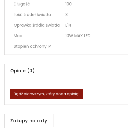
Długość
100
Ilość żródeł światła
3
Oprawka źródła światła
E14
Moc
10W MAX LED
Stopień ochrony IP
Opinie (0)
Bądź pierwszym, który doda opinię!
Zakupy na raty