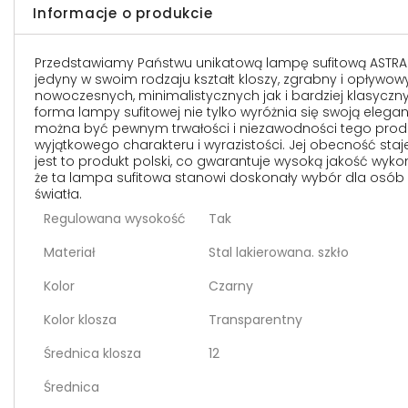
Informacje o produkcie
Przedstawiamy Państwu unikatową lampę sufitową ASTRAL
jedyny w swoim rodzaju kształt kloszy, zgrabny i opływo
nowoczesnych, minimalistycznych jak i bardziej klasyczny
forma lampy sufitowej nie tylko wyróżnia się swoją elegan
można być pewnym trwałości i niezawodności tego produ
wyjątkowego charakteru i wyrazistości. Jej obecność sta
jest to produkt polski, co gwarantuje wysoką jakość wyk
że ta lampa sufitowa stanowi doskonały wybór dla osób 
światła.
Regulowana wysokość
Tak
Materiał
Stal lakierowana. szkło
Kolor
Czarny
Kolor klosza
Transparentny
Średnica klosza
12
Średnica