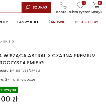
0
0
SZUKAJ
Kontakt
Lista życzeń
Koszyk
POTY
LAMPY KULE
ŻARÓWKI
BESTSELLERY
A EMIBIG
A WISZĄCA ASTRAL 3 CZARNA PREMIUM
ZROCZYSTA EMIBIG
duktu
:
EMIBIG 1265/3PREM
2–4 dni robocze
 w
:
a wysyłka
00 zł