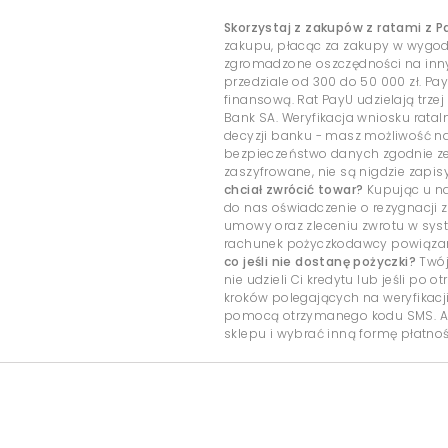
Skorzystaj z zakupów z ratami z P
zakupu, płacąc za zakupy w wygo
zgromadzone oszczędności na inny c
przedziale od 300 do 50 000 zł. Pa
finansową. Rat PayU udzielają trzej
Bank SA. Weryfikacja wniosku rata
decyzji banku - masz możliwość 
bezpieczeństwo danych zgodnie ze
zaszyfrowane, nie są nigdzie zap
chciał zwrócić towar?
Kupując u na
do nas oświadczenie o rezygnacji z
umowy oraz zleceniu zwrotu w sys
rachunek pożyczkodawcy powiązany
co jeśli nie dostanę pożyczki?
Twój
nie udzieli Ci kredytu lub jeśli po
kroków polegających na weryfikacj
pomocą otrzymanego kodu SMS. Ab
sklepu i wybrać inną formę płatnoś