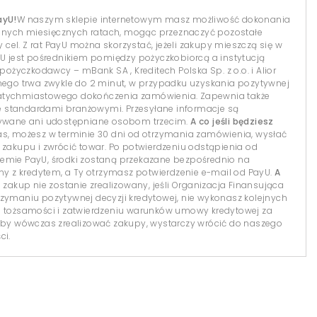
ayU!
W naszym sklepie internetowym masz możliwość dokonania
dnych miesięcznych ratach, mogąc przeznaczyć pozostałe
el. Z rat PayU można skorzystać, jeżeli zakupy mieszczą się w
yU jest pośrednikiem pomiędzy pożyczkobiorcą a instytucją
 pożyczkodawcy – mBank SA , Kreditech Polska Sp. z o.o. i Alior
lnego trwa zwykle do 2 minut, w przypadku uzyskania pozytywnej
natychmiastowego dokończenia zamówienia. Zapewnia także
 standardami branżowymi. Przesyłane informacje są
isywane ani udostępniane osobom trzecim.
A co jeśli będziesz
s, możesz w terminie 30 dni od otrzymania zamówienia, wysłać
 zakupu i zwrócić towar. Po potwierdzeniu odstąpienia od
temie PayU, środki zostaną przekazane bezpośrednio na
 z kredytem, a Ty otrzymasz potwierdzenie e-mail od PayU.
A
 zakup nie zostanie zrealizowany, jeśli Organizacja Finansująca
 otrzymaniu pozytywnej decyzji kredytowej, nie wykonasz kolejnych
i tożsamości i zatwierdzeniu warunków umowy kredytowej za
y wówczas zrealizować zakupy, wystarczy wrócić do naszego
ci.