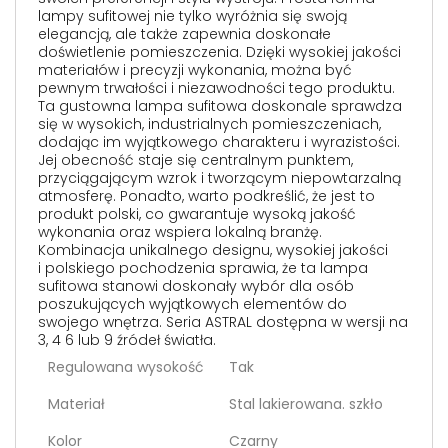
lampy sufitowej nie tylko wyróżnia się swoją
elegancją, ale także zapewnia doskonałe
doświetlenie pomieszczenia. Dzięki wysokiej jakości
materiałów i precyzji wykonania, można być
pewnym trwałości i niezawodności tego produktu.
Ta gustowna lampa sufitowa doskonale sprawdza
się w wysokich, industrialnych pomieszczeniach,
dodając im wyjątkowego charakteru i wyrazistości.
Jej obecność staje się centralnym punktem,
przyciągającym wzrok i tworzącym niepowtarzalną
atmosferę. Ponadto, warto podkreślić, że jest to
produkt polski, co gwarantuje wysoką jakość
wykonania oraz wspiera lokalną branżę.
Kombinacja unikalnego designu, wysokiej jakości
i polskiego pochodzenia sprawia, że ta lampa
sufitowa stanowi doskonały wybór dla osób
poszukujących wyjątkowych elementów do
swojego wnętrza. Seria ASTRAL dostępna w wersji na
3, 4 6 lub 9 źródeł światła.
Regulowana wysokość
Tak
Materiał
Stal lakierowana. szkło
Kolor
Czarny