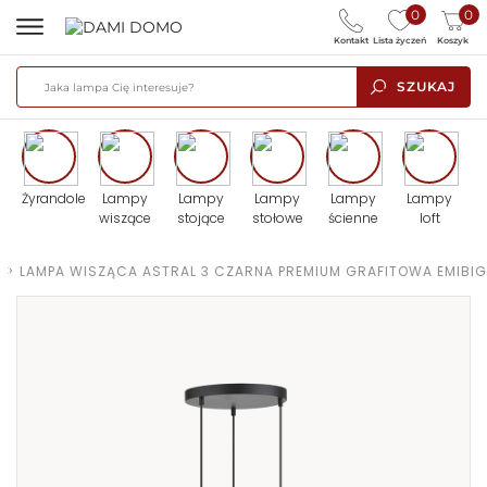
0
0
Kontakt
Lista życzeń
Koszyk
SZUKAJ
Żyrandole
Lampy
Lampy
Lampy
Lampy
Lampy
wiszące
stojące
stołowe
ścienne
loft
E
>
LAMPA WISZĄCA ASTRAL 3 CZARNA PREMIUM GRAFITOWA EMIBIG