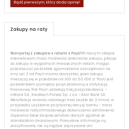
Bądź pierwszym, który doda opinię!
Zakupy na raty
Skorzystaj z zakupów z ratami z PayU!
W naszym sklepie
internetowym masz możliwość dokonania zakupu, płacąc
za zakupy w wygodnych miesięcznych ratach, mogąc
przeznaczyć pozostałe zgromadzone oszczędności na
inny cel. Z rat PayU można skorzystać, jeżeli zakupy
mieszczą się w przedziale od 300 do 50 000 zł. PayU jest
pośrednikiem pomiędzy pożyczkobiorcą a instytucją
finansową. Rat PayU udzielają trzej pożyczkodawcy –
mBank SA , Kreditech Polska Sp. z o.o. i Alior Bank SA.
Weryfikacja wniosku ratalnego trwa zwykle do 2 minut, w
przypadku uzyskania pozytywnej decyzji banku - masz
możliwość natychmiastowego dokończenia zamówienia.
Zapewnia także bezpieczeństwo danych zgodnie ze
standardami branżowymi. Przesyłane informacje są
zaszyfrowane, nie są nigdzie zapisywane ani