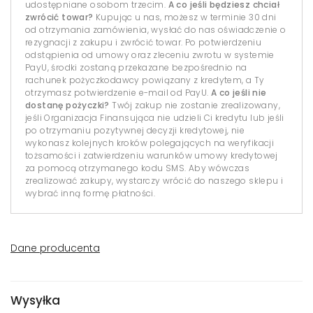
udostępniane osobom trzecim.
A co jeśli będziesz chciał
zwrócić towar?
Kupując u nas, możesz w terminie 30 dni
od otrzymania zamówienia, wysłać do nas oświadczenie o
rezygnacji z zakupu i zwrócić towar. Po potwierdzeniu
odstąpienia od umowy oraz zleceniu zwrotu w systemie
PayU, środki zostaną przekazane bezpośrednio na
rachunek pożyczkodawcy powiązany z kredytem, a Ty
otrzymasz potwierdzenie e-mail od PayU.
A co jeśli nie
dostanę pożyczki?
Twój zakup nie zostanie zrealizowany,
jeśli Organizacja Finansująca nie udzieli Ci kredytu lub jeśli
po otrzymaniu pozytywnej decyzji kredytowej, nie
wykonasz kolejnych kroków polegających na weryfikacji
tożsamości i zatwierdzeniu warunków umowy kredytowej
za pomocą otrzymanego kodu SMS. Aby wówczas
zrealizować zakupy, wystarczy wrócić do naszego sklepu i
wybrać inną formę płatności.
Dane producenta
Wysyłka