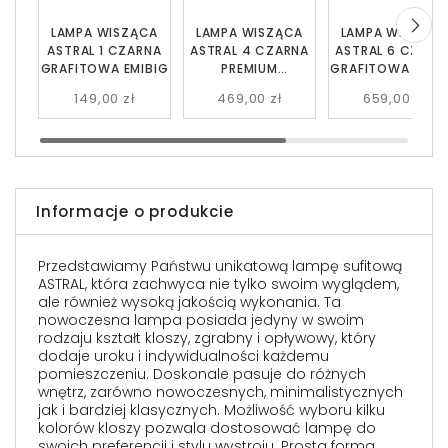
LAMPA WISZĄCA
LAMPA WISZĄCA
LAMPA WISZĄC
ASTRAL 1 CZARNA
ASTRAL 4 CZARNA
ASTRAL 6 CZARN
GRAFITOWA EMIBIG
PREMIUM
GRAFITOWA EMIB
GRAFITOWA EMIBIG
149,00 zł
469,00 zł
659,00 zł
Informacje o produkcie
Przedstawiamy Państwu unikatową lampę sufitową
ASTRAL, która zachwyca nie tylko swoim wyglądem,
ale również wysoką jakością wykonania. Ta
nowoczesna lampa posiada jedyny w swoim
rodzaju kształt kloszy, zgrabny i opływowy, który
dodaje uroku i indywidualności każdemu
pomieszczeniu. Doskonale pasuje do różnych
wnętrz, zarówno nowoczesnych, minimalistycznych
jak i bardziej klasycznych. Możliwość wyboru kilku
kolorów kloszy pozwala dostosować lampę do
swoich preferencji i stylu wystroju. Prosta forma