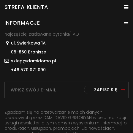
STREFA KLIENTA
INFORMACJE
Najczęściej zadawane pytania/FAQ
ul. Świerkowa 1A
05-850 Bronisze
sklep@damidomo.pl
+48 570 071 090
ZAPISZ SIĘ
Zgadzam się na przetwarzanie moich danych
osobowych przez DAMI DAVID GRIGORYAN w celu realizacji
usługi newsletter, a tym samym wysyłania mi informacji o
produktach, usługach, promocjach lub nowościach,