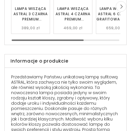
LAMPA WISZĄCA
LAMPA WISZĄCA
LAMPA WISZĄC
ASTRAL 3 CZARNA
ASTRAL 4 CZARNA
ASTRAL 6 CZARN
PREMIUM
PREMIUM
GRAFITOWA EMIB
GRAFITOWA EMIBIG
GRAFITOWA EMIBIG
389,00 zł
469,00 zł
659,00 zł
Informacje o produkcie
Przedstawiamy Państwu unikatową lampę sufitową
ASTRAL, która zachwyca nie tylko swoim wyglądem,
ale również wysoką jakością wykonania. Ta
nowoczesna lampa posiada jedyny w swoim
rodzaju kształt kloszy, zgrabny i opływowy, który
dodaje uroku i indywidualności każdemu
pomieszczeniu. Doskonale pasuje do różnych
wnętrz, zarówno nowoczesnych, minimalistycznych
jak i bardziej klasycznych. Możliwość wyboru kilku
kolorów kloszy pozwala dostosować lampę do
swoich preferencji i stylu wystroju. Prosta forma