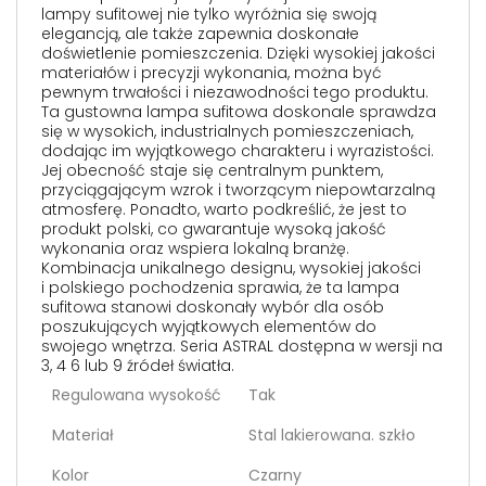
lampy sufitowej nie tylko wyróżnia się swoją
elegancją, ale także zapewnia doskonałe
doświetlenie pomieszczenia. Dzięki wysokiej jakości
materiałów i precyzji wykonania, można być
pewnym trwałości i niezawodności tego produktu.
Ta gustowna lampa sufitowa doskonale sprawdza
się w wysokich, industrialnych pomieszczeniach,
dodając im wyjątkowego charakteru i wyrazistości.
Jej obecność staje się centralnym punktem,
przyciągającym wzrok i tworzącym niepowtarzalną
atmosferę. Ponadto, warto podkreślić, że jest to
produkt polski, co gwarantuje wysoką jakość
wykonania oraz wspiera lokalną branżę.
Kombinacja unikalnego designu, wysokiej jakości
i polskiego pochodzenia sprawia, że ta lampa
sufitowa stanowi doskonały wybór dla osób
poszukujących wyjątkowych elementów do
swojego wnętrza. Seria ASTRAL dostępna w wersji na
3, 4 6 lub 9 źródeł światła.
Regulowana wysokość
Tak
Materiał
Stal lakierowana. szkło
Kolor
Czarny