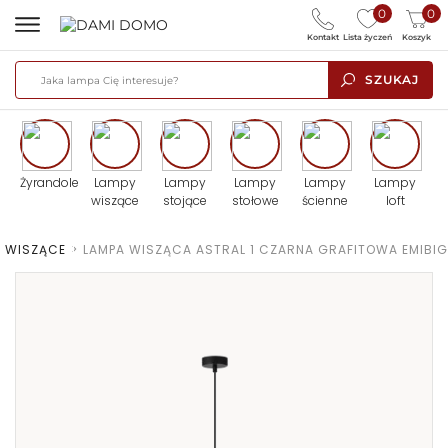
0
0
Kontakt
Lista życzeń
Koszyk
SZUKAJ
Żyrandole
Lampy
Lampy
Lampy
Lampy
Lampy
wiszące
stojące
stołowe
ścienne
loft
Y WISZĄCE
>
LAMPA WISZĄCA ASTRAL 1 CZARNA GRAFITOWA EMIBIG