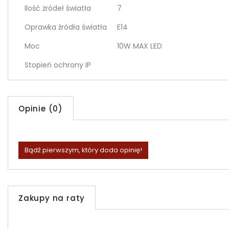
Ilość żródeł światła
7
Oprawka źródła światła
E14
Moc
10W MAX LED
Stopień ochrony IP
Opinie (0)
Bądź pierwszym, który doda opinię!
Zakupy na raty