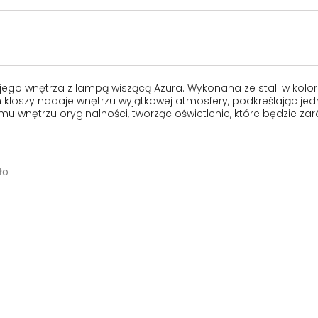
go wnętrza z lampą wiszącą Azura. Wykonana ze stali w kolor
kloszy nadaje wnętrzu wyjątkowej atmosfery, podkreślając jed
u wnętrzu oryginalności, tworząc oświetlenie, które będzie za
ło