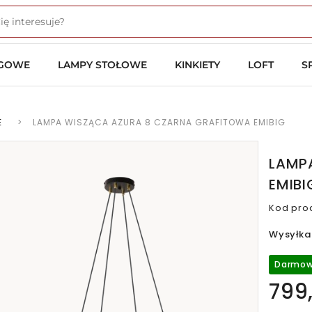
OGOWE
LAMPY STOŁOWE
KINKIETY
LOFT
S
E
>
LAMPA WISZĄCA AZURA 8 CZARNA GRAFITOWA EMIBIG
LAMP
EMIBI
Kod pro
Wysyłka
Darmow
799,