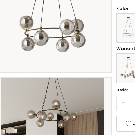
Kolor:
Wariant
Ilość:
D