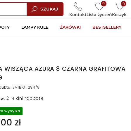
0
0
SZUKAJ
Kontakt
Lista życzeń
Koszyk
POTY
LAMPY KULE
ŻARÓWKI
BESTSELLERY
A WISZĄCA AZURA 8 CZARNA GRAFITOWA
G
duktu
:
EMIBIG 1294/8
2–4 dni robocze
 w
:
a wysyłka
00 zł