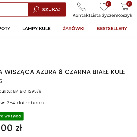
0
0
SZUKAJ
Kontakt
Lista życzeń
Koszyk
POTY
LAMPY KULE
ŻARÓWKI
BESTSELLERY
 WISZĄCA AZURA 8 CZARNA BIAŁE KULE
G
duktu
:
EMIBIG 1295/8
2–4 dni robocze
 w
:
a wysyłka
00 zł