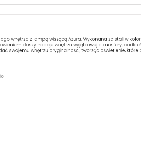
go wnętrza z lampą wiszącą Azura. Wykonana ze stali w kolo
awieniem kloszy nadaje wnętrzu wyjątkowej atmosfery, podkreś
ć swojemu wnętrzu oryginalności, tworząc oświetlenie, które b
ło