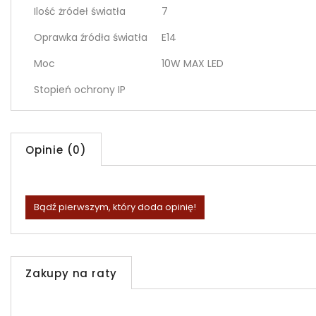
Ilość żródeł światła
7
Oprawka źródła światła
E14
Moc
10W MAX LED
Stopień ochrony IP
Opinie (0)
Bądź pierwszym, który doda opinię!
Zakupy na raty