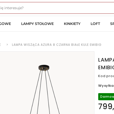
OGOWE
LAMPY STOŁOWE
KINKIETY
LOFT
S
E
>
LAMPA WISZĄCA AZURA 8 CZARNA BIAŁE KULE EMIBIG
LAMPA
EMIBI
Kod pro
Wysyłka
Darmow
799,