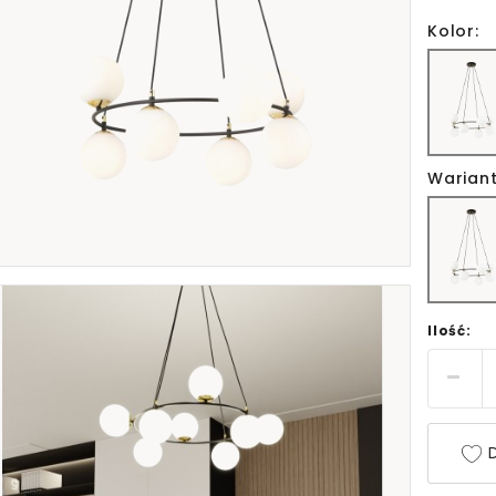
Kolor:
Wariant
Ilość:
D