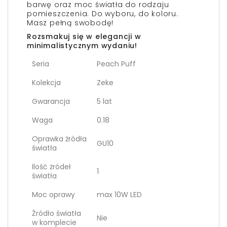
barwę oraz moc światła do rodzaju
pomieszczenia. Do wyboru, do koloru.
Masz pełną swobodę!
Rozsmakuj się w elegancji w
minimalistycznym wydaniu!
Seria
Peach Puff
Kolekcja
Zeke
Gwarancja
5 lat
Waga
0.18
Oprawka źródła
GU10
światła
Ilość żródeł
1
światła
Moc oprawy
max 10W LED
Źródło światła
Nie
w komplecie