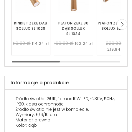
KINKIET ZEKE DĄB
PLAFON ZEKE 30
PLAFON ZEKE 2 D
SOLLUX SL.1028
DĄB SOLLUX
SOLLUX SL.1029
SL.1034
119,00 zł
169,00 zł
229,00 zł
114,24 zł
162,24 zł
219,84 zł
Informacje o produkcie
Źródło światła: GU10, 1x max 10W LED, ~230V, 50Hz,
IP20, klasa ochronności I
Źródło światła nie jest w komplecie.
Wymiary: 6/6/10 cm
Materiał: drewno
Kolor: dąb