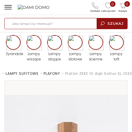
0
0
Kontakt
Lista życzeń
Koszyk
SZUKAJ
Żyrandole
Lampy
Lampy
Lampy
Lampy
Lampy
wiszące
stojące
stołowe
ścienne
loft
A
>
LAMPY SUFITOWE
>
PLAFONY
>
Plafon ZEKE 10 dąb Sollux SL.1033