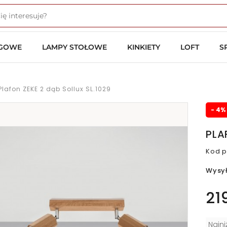
OGOWE
LAMPY STOŁOWE
KINKIETY
LOFT
S
Plafon ZEKE 2 dąb Sollux SL.1029
- 4%
PLA
Kod p
Wysy
21
Najn