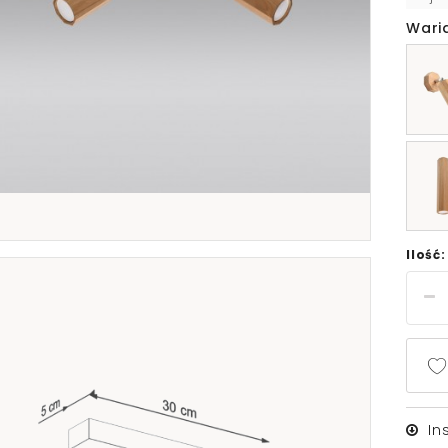
Wari
Ilość:
In