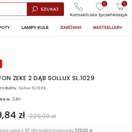
0
0
SZUKAJ
Kontakt
Lista życzeń
Koszyk
POTY
LAMPY KULE
ŻARÓWKI
BESTSELLERY
FON ZEKE 2 DĄB SOLLUX SL.1029
roduktu
:
Sollux SL.1029
24H
łka w
:
9,84 zł
229,00 zł
iższa cena z 30 dni przed promocją:
229,00 zł