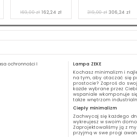
169,00 zł
162,24 zł
319,00 zł
306,24 zł
lasa ochronności I
Lampa ZEKE
Kochasz minimalizm i najle
na tym, aby otaczać się 
prostocie? Zaproś do swo
każde wybrane przez Cieb
wspaniale wkomponuje się 
także wnętrzom industrial
Ciepły minimalizm
Zachwycaj się każdego dni
wykreujesz w swoim domo
Zaprojektowaliśmy ją z my
przyjmą w swe progi awan