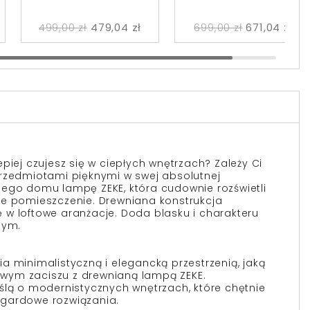
499,00 zł
479,04 zł
699,00 zł
671,04 zł
piej czujesz się w ciepłych wnętrzach? Zależy Ci
przedmiotami pięknymi w swej absolutnej
jego domu lampę ZEKE, która cudownie rozświetli
ie pomieszczenie. Drewniana konstrukcja
w loftowe aranżacje. Doda blasku i charakteru
nym.
a minimalistyczną i elegancką przestrzenią, jaką
wym zaciszu z drewnianą lampą ZEKE.
ślą o modernistycznych wnętrzach, które chętnie
gardowe rozwiązania.