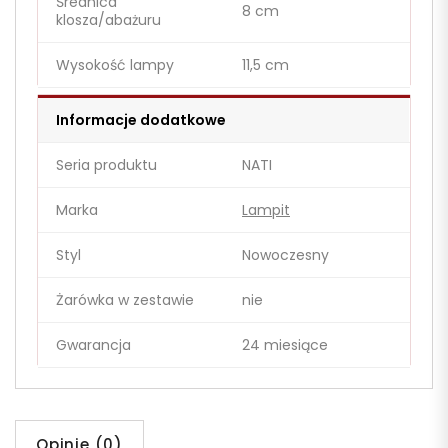
Średnica
8 cm
klosza/abażuru
Wysokość lampy
11,5 cm
Informacje dodatkowe
Seria produktu
NATI
Marka
Lampit
Styl
Nowoczesny
Żarówka w zestawie
nie
Gwarancja
24 miesiące
Opinie (0)