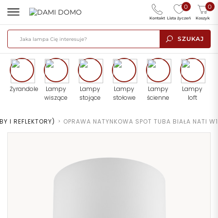
0
0
Kontakt
Lista życzeń
Koszyk
SZUKAJ
Żyrandole
Lampy
Lampy
Lampy
Lampy
Lampy
wiszące
stojące
stołowe
ścienne
loft
BY I REFLEKTORY)
>
OPRAWA NATYNKOWA SPOT TUBA BIAŁA NATI W1