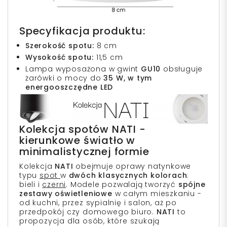
Specyfikacja produktu:
Szerokość spotu:
8 cm
Wysokość spotu:
11,5 cm
Lampa wyposażona w gwint
GU10
obsługuje
żarówki o mocy do
35 W, w tym
energooszczędne LED
Kolekcja spotów NATI -
kierunkowe światło w
minimalistycznej formie
Kolekcja
NATI
obejmuje oprawy natynkowe
typu
spot
w
dwóch klasycznych kolorach
:
bieli i
czerni
. Modele pozwalają tworzyć
spójne
zestawy oświetleniowe
w całym mieszkaniu -
od kuchni, przez sypialnię i salon, aż po
przedpokój czy domowego biuro.
NATI
to
propozycja dla osób, które szukają