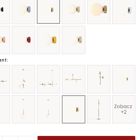
ant:
Zobacz 
+2