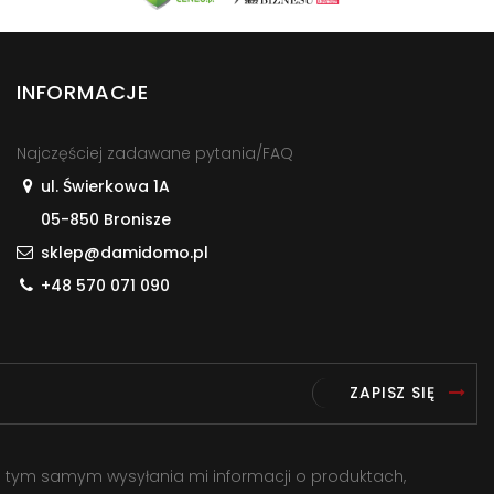
INFORMACJE
Najczęściej zadawane pytania/FAQ
ul. Świerkowa 1A
05-850 Bronisze
sklep@damidomo.pl
+48 570 071 090
ZAPISZ SIĘ
a tym samym wysyłania mi informacji o produktach,