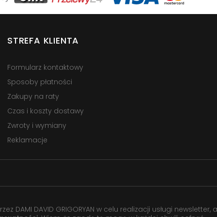
STREFA KLIENTA
Formularz kontaktowy
Sposoby płatności
Zakupy na raty
Czas i koszty dostawy
Zwroty i wymiany
Reklamacje
 DAMI DAVID GRIGORYAN w celu realizacji usługi newsletter, 