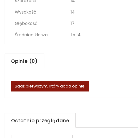
Szerokość
14
Wysokość
14
Głębokość
17
Średnica klosza
1 x 14
Opinie (0)
Bądź pierwszym, który doda opinię!
Ostatnio przeglądane