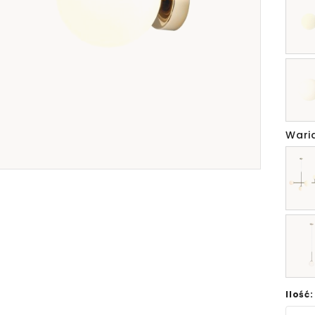
Wari
Ilość: