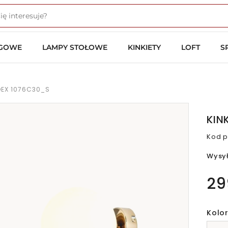
OGOWE
LAMPY STOŁOWE
KINKIETY
LOFT
S
LDEX 1076C30_S
KIN
Kod p
Wysy
29
Kolor