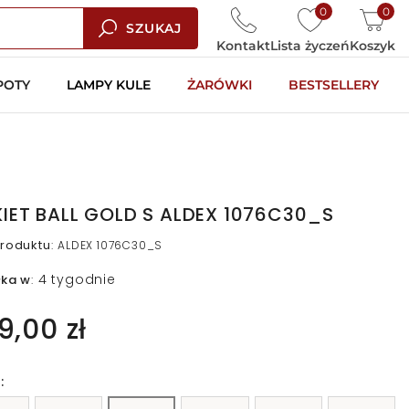
0
0
SZUKAJ
Kontakt
Lista życzeń
Koszyk
POTY
LAMPY KULE
ŻARÓWKI
BESTSELLERY
KIET BALL GOLD S ALDEX 1076C30_S
roduktu
:
ALDEX 1076C30_S
4 tygodnie
łka w
:
9,00 zł
: