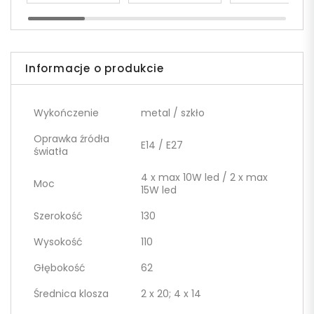
Informacje o produkcie
Wykończenie
metal / szkło
Oprawka źródła
E14 / E27
światła
4 x max 10W led / 2 x max
Moc
15W led
Szerokość
130
Wysokość
110
Głębokość
62
Średnica klosza
2 x 20; 4 x 14