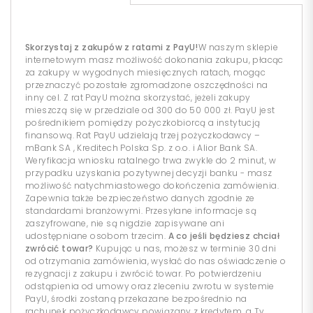
Skorzystaj z zakupów z ratami z PayU!
W naszym sklepie
internetowym masz możliwość dokonania zakupu, płacąc
za zakupy w wygodnych miesięcznych ratach, mogąc
przeznaczyć pozostałe zgromadzone oszczędności na
inny cel. Z rat PayU można skorzystać, jeżeli zakupy
mieszczą się w przedziale od 300 do 50 000 zł. PayU jest
pośrednikiem pomiędzy pożyczkobiorcą a instytucją
finansową. Rat PayU udzielają trzej pożyczkodawcy –
mBank SA , Kreditech Polska Sp. z o.o. i Alior Bank SA.
Weryfikacja wniosku ratalnego trwa zwykle do 2 minut, w
przypadku uzyskania pozytywnej decyzji banku - masz
możliwość natychmiastowego dokończenia zamówienia.
Zapewnia także bezpieczeństwo danych zgodnie ze
standardami branżowymi. Przesyłane informacje są
zaszyfrowane, nie są nigdzie zapisywane ani
udostępniane osobom trzecim.
A co jeśli będziesz chciał
zwrócić towar?
Kupując u nas, możesz w terminie 30 dni
od otrzymania zamówienia, wysłać do nas oświadczenie o
rezygnacji z zakupu i zwrócić towar. Po potwierdzeniu
odstąpienia od umowy oraz zleceniu zwrotu w systemie
PayU, środki zostaną przekazane bezpośrednio na
rachunek pożyczkodawcy powiązany z kredytem, a Ty