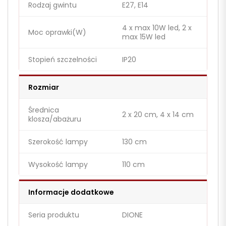
Rodzaj gwintu
E27, E14
4 x max 10W led, 2 x
Moc oprawki(W)
max 15W led
Stopień szczelności
IP20
Rozmiar
Średnica
2 x 20 cm, 4 x 14 cm
klosza/abażuru
Szerokość lampy
130 cm
Wysokość lampy
110 cm
Informacje dodatkowe
Seria produktu
DIONE