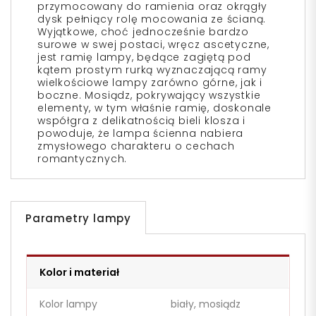
przymocowany do ramienia oraz okrągły
dysk pełniący rolę mocowania ze ścianą.
Wyjątkowe, choć jednocześnie bardzo
surowe w swej postaci, wręcz ascetyczne,
jest ramię lampy, będące zagiętą pod
kątem prostym rurką wyznaczającą ramy
wielkościowe lampy zarówno górne, jak i
boczne. Mosiądz, pokrywający wszystkie
elementy, w tym właśnie ramię, doskonale
współgra z delikatnością bieli klosza i
powoduje, że lampa ścienna nabiera
zmysłowego charakteru o cechach
romantycznych.
Parametry lampy
Kolor i materiał
Kolor lampy
biały, mosiądz