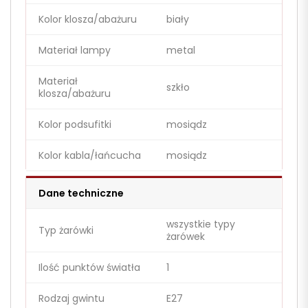
Kolor klosza/abażuru
biały
Materiał lampy
metal
Materiał
szkło
klosza/abażuru
Kolor podsufitki
mosiądz
Kolor kabla/łańcucha
mosiądz
Dane techniczne
wszystkie typy
Typ żarówki
żarówek
Ilość punktów światła
1
Rodzaj gwintu
E27