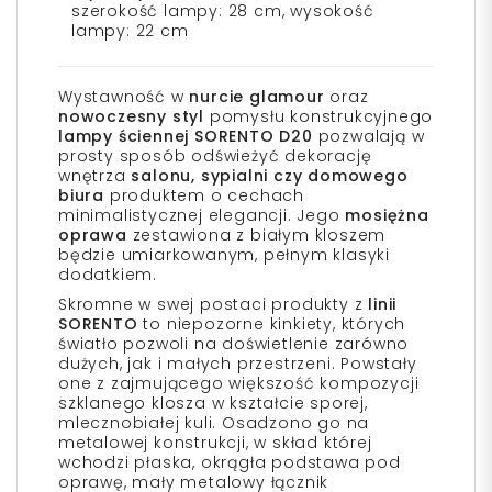
szerokość lampy: 28 cm, wysokość
lampy: 22 cm
Wystawność w
nurcie glamour
oraz
nowoczesny styl
pomysłu konstrukcyjnego
lampy ściennej SORENTO D20
pozwalają w
prosty sposób odświeżyć dekorację
wnętrza
salonu, sypialni czy domowego
biura
produktem o cechach
minimalistycznej elegancji. Jego
mosiężna
oprawa
zestawiona z białym kloszem
będzie umiarkowanym, pełnym klasyki
dodatkiem.
Skromne w swej postaci produkty z
linii
SORENTO
to niepozorne kinkiety, których
światło pozwoli na doświetlenie zarówno
dużych, jak i małych przestrzeni. Powstały
one z zajmującego większość kompozycji
szklanego klosza w kształcie sporej,
mlecznobiałej kuli. Osadzono go na
metalowej konstrukcji, w skład której
wchodzi płaska, okrągła podstawa pod
oprawę, mały metalowy łącznik