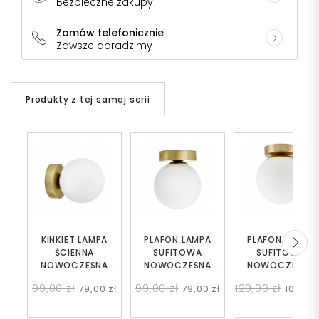
Bezpieczne zakupy
Zamów telefonicznie
Zawsze doradzimy
Produkty z tej samej serii
KINKIET LAMPA
PLAFON LAMPA
PLAFON LAMPA
ŚCIENNA
SUFITOWA
SUFITOWA
NOWOCZESNA
NOWOCZESNA
NOWOCZESNA
MOSIĘŻNA BIAŁA
MOSIĘŻNA BIAŁA
MOSIĘŻNA BIAŁA
99,00 zł
99,00 zł
129,00 zł
79,00 zł
79,00 zł
109,00 
KULA MARSIADA W1
KULA MARSIADA W1
KULA FREDICA