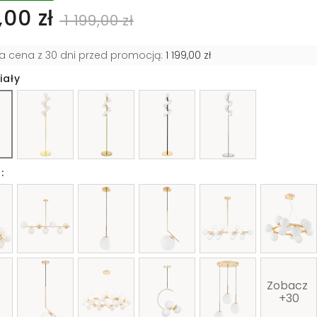
00 zł
1 199,00 zł
za cena z 30 dni przed promocją:
1 199,00 zł
iały
:
Zobacz 
+30