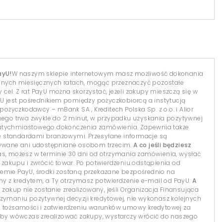
ayU!
W naszym sklepie internetowym masz możliwość dokonania
dnych miesięcznych ratach, mogąc przeznaczyć pozostałe
el. Z rat PayU można skorzystać, jeżeli zakupy mieszczą się w
yU jest pośrednikiem pomiędzy pożyczkobiorcą a instytucją
 pożyczkodawcy – mBank SA , Kreditech Polska Sp. z o.o. i Alior
lnego trwa zwykle do 2 minut, w przypadku uzyskania pozytywnej
natychmiastowego dokończenia zamówienia. Zapewnia także
 standardami branżowymi. Przesyłane informacje są
isywane ani udostępniane osobom trzecim.
A co jeśli będziesz
s, możesz w terminie 30 dni od otrzymania zamówienia, wysłać
 zakupu i zwrócić towar. Po potwierdzeniu odstąpienia od
temie PayU, środki zostaną przekazane bezpośrednio na
 z kredytem, a Ty otrzymasz potwierdzenie e-mail od PayU.
A
 zakup nie zostanie zrealizowany, jeśli Organizacja Finansująca
 otrzymaniu pozytywnej decyzji kredytowej, nie wykonasz kolejnych
i tożsamości i zatwierdzeniu warunków umowy kredytowej za
y wówczas zrealizować zakupy, wystarczy wrócić do naszego