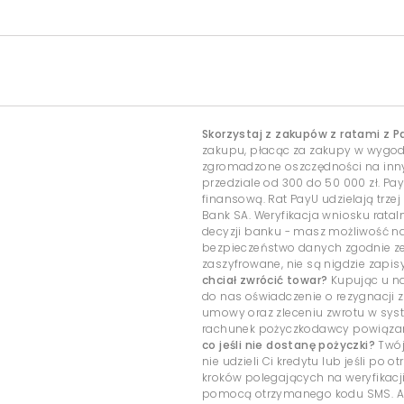
Skorzystaj z zakupów z ratami z P
zakupu, płacąc za zakupy w wygo
zgromadzone oszczędności na inny c
przedziale od 300 do 50 000 zł. Pa
finansową. Rat PayU udzielają trzej
Bank SA. Weryfikacja wniosku rata
decyzji banku - masz możliwość 
bezpieczeństwo danych zgodnie ze
zaszyfrowane, nie są nigdzie zap
chciał zwrócić towar?
Kupując u na
do nas oświadczenie o rezygnacji z
umowy oraz zleceniu zwrotu w sys
rachunek pożyczkodawcy powiązany
co jeśli nie dostanę pożyczki?
Twój
nie udzieli Ci kredytu lub jeśli po
kroków polegających na weryfikacj
pomocą otrzymanego kodu SMS. Ab