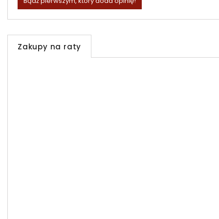
Bądź pierwszym, który doda opinię!
Zakupy na raty