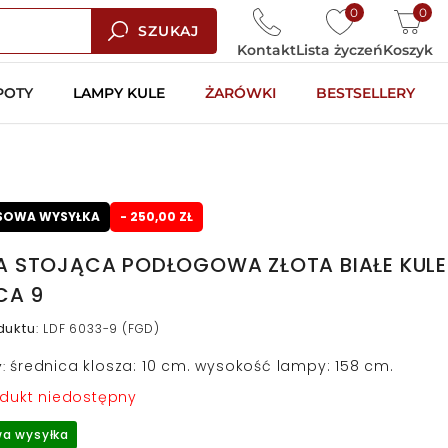
0
0
SZUKAJ
Kontakt
Lista życzeń
Koszyk
POTY
LAMPY KULE
ŻARÓWKI
BESTSELLERY
SOWA WYSYŁKA
- 250,00 ZŁ
A STOJĄCA PODŁOGOWA ZŁOTA BIAŁE KULE
CA 9
duktu
:
LDF 6033-9 (FGD)
średnica klosza: 10 cm. wysokość lampy: 158 cm.
y
:
dukt niedostępny
a wysyłka