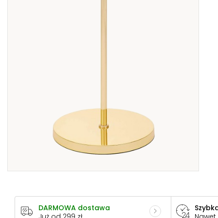
DARMOWA dostawa
Szybka
Już od 299 zł
Nawet