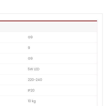
G9
9
G9
5W LED
220-240
IP20
10 kg