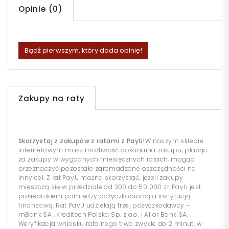
Opinie (0)
Bądź pierwszym, który doda opinię!
Zakupy na raty
Skorzystaj z zakupów z ratami z PayU!
W naszym sklepie
internetowym masz możliwość dokonania zakupu, płacąc
za zakupy w wygodnych miesięcznych ratach, mogąc
przeznaczyć pozostałe zgromadzone oszczędności na
inny cel. Z rat PayU można skorzystać, jeżeli zakupy
mieszczą się w przedziale od 300 do 50 000 zł. PayU jest
pośrednikiem pomiędzy pożyczkobiorcą a instytucją
finansową. Rat PayU udzielają trzej pożyczkodawcy –
mBank SA , Kreditech Polska Sp. z o.o. i Alior Bank SA.
Weryfikacja wniosku ratalnego trwa zwykle do 2 minut, w