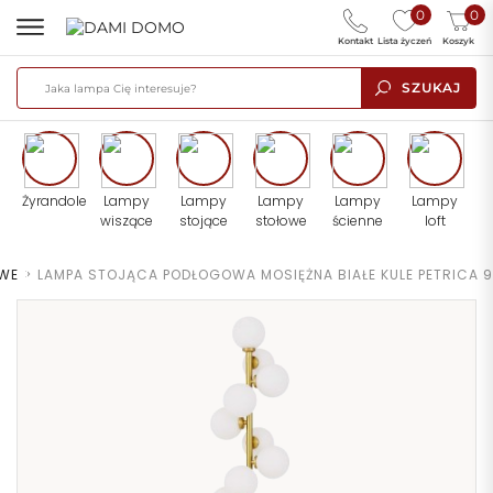
0
0
Kontakt
Lista życzeń
Koszyk
SZUKAJ
Żyrandole
Lampy
Lampy
Lampy
Lampy
Lampy
wiszące
stojące
stołowe
ścienne
loft
WE
>
LAMPA STOJĄCA PODŁOGOWA MOSIĘŻNA BIAŁE KULE PETRICA 9