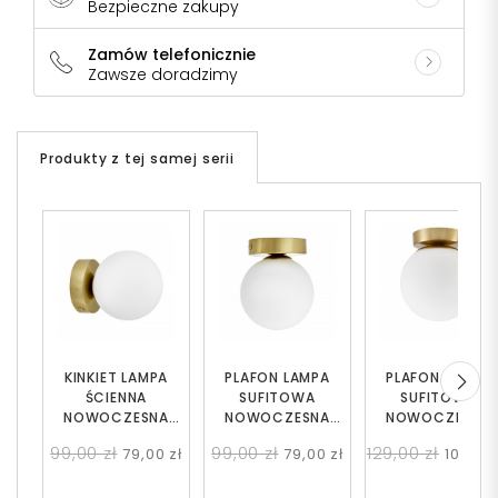
Bezpieczne zakupy
Zamów telefonicznie
Zawsze doradzimy
Produkty z tej samej serii
KINKIET LAMPA
PLAFON LAMPA
PLAFON LAMPA
ŚCIENNA
SUFITOWA
SUFITOWA
NOWOCZESNA
NOWOCZESNA
NOWOCZESNA
MOSIĘŻNA BIAŁA
MOSIĘŻNA BIAŁA
MOSIĘŻNA BIAŁA
99,00 zł
99,00 zł
129,00 zł
79,00 zł
79,00 zł
109,00 
KULA MARSIADA W1
KULA MARSIADA W1
KULA FREDICA