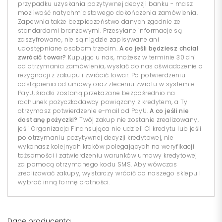
przypadku uzyskania pozytywnej decyzji banku - masz
możliwość natychmiastowego dokończenia zamówienia.
Zapewnia także bezpieczeństwo danych zgodnie ze
standardami branżowymi. Przesyłane informacje są
zaszyfrowane, nie są nigdzie zapisywane ani
udostępniane osobom trzecim.
A co jeśli będziesz chciał
zwrócić towar?
Kupując u nas, możesz w terminie 30 dni
od otrzymania zamówienia, wysłać do nas oświadczenie o
rezygnacji z zakupu i zwrócić towar. Po potwierdzeniu
odstąpienia od umowy oraz zleceniu zwrotu w systemie
PayU, środki zostaną przekazane bezpośrednio na
rachunek pożyczkodawcy powiązany z kredytem, a Ty
otrzymasz potwierdzenie e-mail od PayU.
A co jeśli nie
dostanę pożyczki?
Twój zakup nie zostanie zrealizowany,
jeśli Organizacja Finansująca nie udzieli Ci kredytu lub jeśli
po otrzymaniu pozytywnej decyzji kredytowej, nie
wykonasz kolejnych kroków polegających na weryfikacji
tożsamości i zatwierdzeniu warunków umowy kredytowej
za pomocą otrzymanego kodu SMS. Aby wówczas
zrealizować zakupy, wystarczy wrócić do naszego sklepu i
wybrać inną formę płatności.
Dane producenta