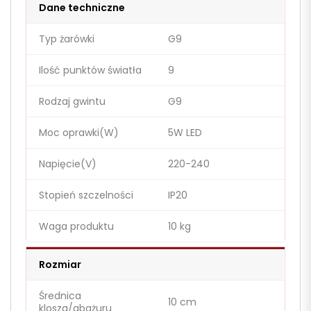
Dane techniczne
Typ żarówki
G9
Ilość punktów światła
9
Rodzaj gwintu
G9
Moc oprawki(W)
5W LED
Napięcie(V)
220-240
Stopień szczelności
IP20
Waga produktu
10 kg
Rozmiar
Średnica
10 cm
klosza/abażuru