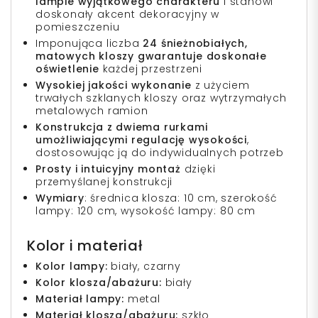
lampie wyjątkowego charakteru
i stanowi
doskonały akcent dekoracyjny w
pomieszczeniu
Imponująca liczba
24 śnieżnobiałych,
matowych kloszy gwarantuje doskonałe
oświetlenie
każdej przestrzeni
Wysokiej jakości wykonanie
z użyciem
trwałych szklanych kloszy oraz wytrzymałych
metalowych ramion
Konstrukcja z dwiema rurkami
umożliwiającymi regulację wysokości
,
dostosowując ją do indywidualnych potrzeb
Prosty i intuicyjny montaż
dzięki
przemyślanej konstrukcji
Wymiary
: średnica klosza: 10 cm, szerokość
lampy: 120 cm, wysokość lampy: 80 cm
Kolor i materiał
Kolor lampy:
biały, czarny
Kolor klosza/abażuru:
biały
Materiał lampy:
metal
Materiał klosza/abażuru:
szkło