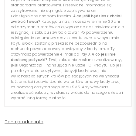
standardami branżowymi. Przesyłane informacje są
zaszyfrowane, nie są nigdzie zapisywane ani
udostępniane osobom trzecim.
A co jeśli będziesz chciał
zwrócić towar?
Kupując u nas, możesz w terminie 30 dni
od otrzymania zamówienia, wysłać do nas oświadczenie o
rezygnacji z zakupu i zwrócić towar. Po potwierdzeniu
odstąpienia od umowy oraz zleceniu zwrotu w systemie
PayU, środki zostaną przekazane bezpośrednio na
rachunek pożyczkodawcy powiązany z kredytem, a Ty
otrzymasz potwierdzenie e-mail od PayU.
A co jeśli nie
dostanę pożyczki?
Twój zakup nie zostanie zrealizowany,
jeśli Organizacja Finansująca nie udzieli Ci kredytu lub jeśli
po otrzymaniu pozytywnej decyzji kredytowej, nie
wykonasz kolejnych kroków polegających na weryfikacji
tożsamości i zatwierdzeniu warunków umowy kredytowej
za pomocą otrzymanego kodu SMS. Aby wówczas
zrealizować zakupy, wystarczy wrócić do naszego sklepu i
wybrać inną formę płatności.
Dane producenta