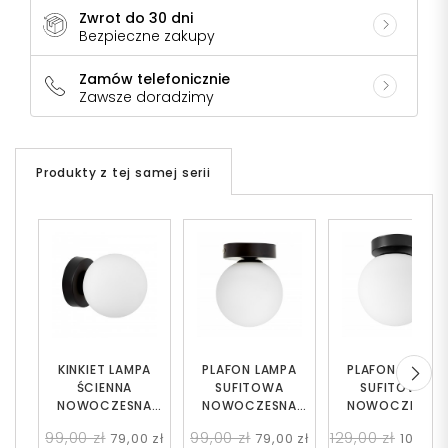
Zwrot do 30 dni
Bezpieczne zakupy
Zamów telefonicznie
Zawsze doradzimy
Produkty z tej samej serii
KINKIET LAMPA
PLAFON LAMPA
PLAFON LAMPA
ŚCIENNA
SUFITOWA
SUFITOWA
NOWOCZESNA
NOWOCZESNA
NOWOCZESNA
CZARNA BIAŁA KULA
CZARNA BIAŁA KULA
CZARNA BIAŁA KU
99,00 zł
99,00 zł
129,00 zł
79,00 zł
79,00 zł
109,00 
MARSIADA W1
MARSIADA W1
FREDICA