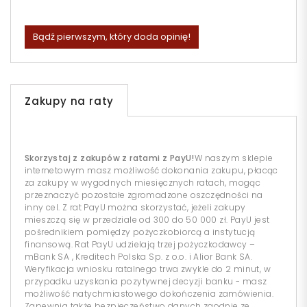
Bądź pierwszym, który doda opinię!
Zakupy na raty
Skorzystaj z zakupów z ratami z PayU!
W naszym sklepie
internetowym masz możliwość dokonania zakupu, płacąc
za zakupy w wygodnych miesięcznych ratach, mogąc
przeznaczyć pozostałe zgromadzone oszczędności na
inny cel. Z rat PayU można skorzystać, jeżeli zakupy
mieszczą się w przedziale od 300 do 50 000 zł. PayU jest
pośrednikiem pomiędzy pożyczkobiorcą a instytucją
finansową. Rat PayU udzielają trzej pożyczkodawcy –
mBank SA , Kreditech Polska Sp. z o.o. i Alior Bank SA.
Weryfikacja wniosku ratalnego trwa zwykle do 2 minut, w
przypadku uzyskania pozytywnej decyzji banku - masz
możliwość natychmiastowego dokończenia zamówienia.
Zapewnia także bezpieczeństwo danych zgodnie ze