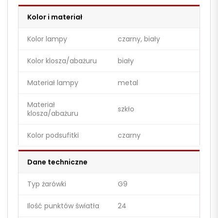
Kolor i materiał
Kolor lampy
czarny, biały
Kolor klosza/abażuru
biały
Materiał lampy
metal
Materiał
szkło
klosza/abażuru
Kolor podsufitki
czarny
Dane techniczne
Typ żarówki
G9
Ilość punktów światła
24