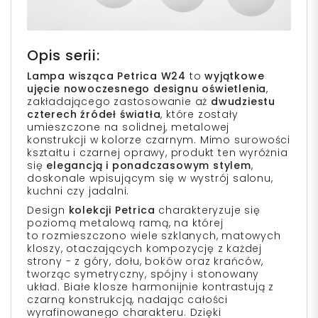
Opis serii:
Lampa wisząca Petrica W24
to
wyjątkowe
ujęcie nowoczesnego designu oświetlenia
,
zakładającego zastosowanie aż
dwudziestu
czterech źródeł światła
, które zostały
umieszczone na solidnej, metalowej
konstrukcji w kolorze czarnym. Mimo surowości
kształtu i czarnej oprawy, produkt ten wyróżnia
się
elegancją i ponadczasowym stylem
,
doskonale wpisującym się w wystrój salonu,
kuchni czy jadalni.
Design
kolekcji Petrica
charakteryzuje się
poziomą metalową ramą, na której
to rozmieszczono wiele szklanych, matowych
kloszy, otaczających kompozycję z każdej
strony - z góry, dołu, boków oraz krańców,
tworząc symetryczny, spójny i stonowany
układ. Białe klosze harmonijnie kontrastują z
czarną konstrukcją, nadając całości
wyrafinowanego charakteru. Dzięki