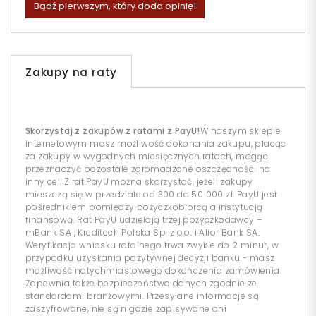
Bądź pierwszym, który doda opinię!
Zakupy na raty
Skorzystaj z zakupów z ratami z PayU!
W naszym sklepie
internetowym masz możliwość dokonania zakupu, płacąc
za zakupy w wygodnych miesięcznych ratach, mogąc
przeznaczyć pozostałe zgromadzone oszczędności na
inny cel. Z rat PayU można skorzystać, jeżeli zakupy
mieszczą się w przedziale od 300 do 50 000 zł. PayU jest
pośrednikiem pomiędzy pożyczkobiorcą a instytucją
finansową. Rat PayU udzielają trzej pożyczkodawcy –
mBank SA , Kreditech Polska Sp. z o.o. i Alior Bank SA.
Weryfikacja wniosku ratalnego trwa zwykle do 2 minut, w
przypadku uzyskania pozytywnej decyzji banku - masz
możliwość natychmiastowego dokończenia zamówienia.
Zapewnia także bezpieczeństwo danych zgodnie ze
standardami branżowymi. Przesyłane informacje są
zaszyfrowane, nie są nigdzie zapisywane ani