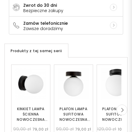
Zwrot do 30 dni
Bezpieczne zakupy
Zamów telefonicznie
Zawsze doradzimy
Produkty z tej samej serii
KINKIET LAMPA
PLAFON LAMPA
PLAFON LAMPA
ŚCIENNA
SUFITOWA
SUFITOWA
NOWOCZESNA
NOWOCZESNA
NOWOCZESNA
CZARNA BIAŁA KULA
CZARNA BIAŁA KULA
CZARNA BIAŁA KU
99,00 zł
99,00 zł
129,00 zł
79,00 zł
79,00 zł
109,00 
MARSIADA W1
MARSIADA W1
FREDICA