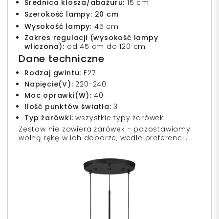
Średnica klosza/abażuru:
15 cm
Szerokość lampy:
20
cm
Wysokość lampy:
45 cm
Zakres regulacji (wysokość lampy
wliczona):
od 45 cm do 120 cm
Dane techniczne
Rodzaj gwintu:
E27
Napięcie(V):
220-240
Moc oprawki(W):
40
Ilość punktów światła:
3
Typ żarówki:
wszystkie typy żarówek
Zestaw nie zawiera żarówek - pozostawiamy
wolną rękę w ich doborze, wedle preferencji.