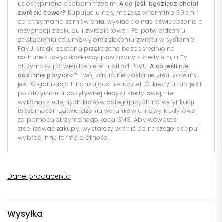
udostępniane osobom trzecim.
A co jeśli będziesz chciał
zwrócić towar?
Kupując u nas, możesz w terminie 30 dni
od otrzymania zamówienia, wysłać do nas oświadczenie o
rezygnacji z zakupu i zwrócić towar. Po potwierdzeniu
odstąpienia od umowy oraz zleceniu zwrotu w systemie
PayU, środki zostaną przekazane bezpośrednio na
rachunek pożyczkodawcy powiązany z kredytem, a Ty
otrzymasz potwierdzenie e-mail od PayU.
A co jeśli nie
dostanę pożyczki?
Twój zakup nie zostanie zrealizowany,
jeśli Organizacja Finansująca nie udzieli Ci kredytu lub jeśli
po otrzymaniu pozytywnej decyzji kredytowej, nie
wykonasz kolejnych kroków polegających na weryfikacji
tożsamości i zatwierdzeniu warunków umowy kredytowej
za pomocą otrzymanego kodu SMS. Aby wówczas
zrealizować zakupy, wystarczy wrócić do naszego sklepu i
wybrać inną formę płatności.
Dane producenta
Wysyłka