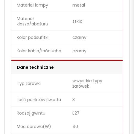
Materiał lampy
metal
Materiał
szkło
klosza/abażuru
Kolor podsufitki
czarny
Kolor kabla/łańcucha
czarny
Dane techniczne
wszystkie typy
Typ żarówki
żarówek
Ilość punktów światła
3
Rodzaj gwintu
E27
Moc oprawki(W)
40