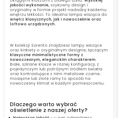
okrągłymi kloszami z białego szkła.
Wysokiej
jakości wykonanie,
szykowny design i
oryginalny w formie projekt nadadzą każdemu
wnętrzu lekkości. To idealna lampa wisząca do
wnętrz klasycznych, jak i nowocześnie oraz
loftowo urządzonych.
W kolekcji Sorento znajdziesz lampy wiszące
oraz kinkiety o oryginalnym designie, łączącym
klasyczne minimalistyczne formy z
nowoczesnym, eleganckim charakterem
.
Białe, szklane klosze w różnej konfiguracji, z
pojedynczym lub potrójnym źródłem światła
oraz kontrastujące z nimi metalowe czarne,
mosiężne lub złote ramy to sposób na
nowoczesny klimat w każdym pomieszczeniu.
Dlaczego warto wybrać
oświetlenie z naszej oferty?
Najwyższa jakość
- u nas odnajdziesz