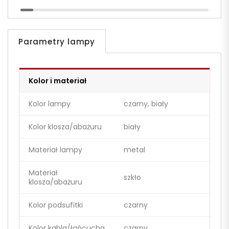
Parametry lampy
Kolor i materiał
Kolor lampy
czarny, biały
Kolor klosza/abażuru
biały
Materiał lampy
metal
Materiał
szkło
klosza/abażuru
Kolor podsufitki
czarny
Kolor kabla/łańcucha
czarny