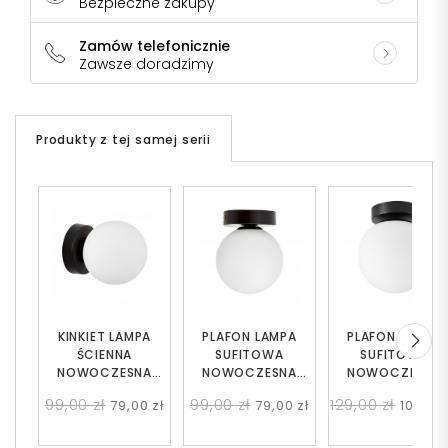
Bezpieczne zakupy
Zamów telefonicznie
Zawsze doradzimy
Produkty z tej samej serii
KINKIET LAMPA
PLAFON LAMPA
PLAFON LAMPA
ŚCIENNA
SUFITOWA
SUFITOWA
NOWOCZESNA
NOWOCZESNA
NOWOCZESNA
CZARNA BIAŁA KULA
CZARNA BIAŁA KULA
CZARNA BIAŁA KU
99,00 zł
99,00 zł
129,00 zł
79,00 zł
79,00 zł
109,00 
MARSIADA W1
MARSIADA W1
FREDICA