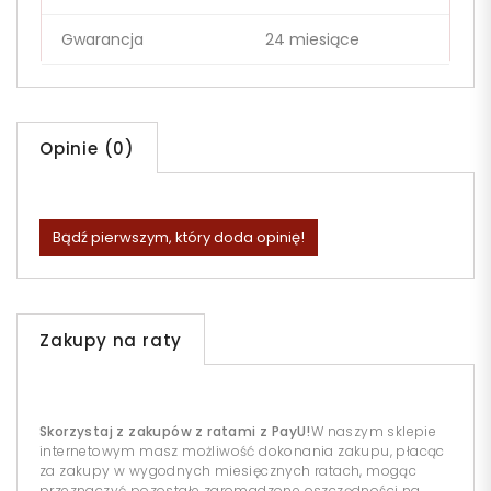
Gwarancja
24 miesiące
Opinie (0)
Bądź pierwszym, który doda opinię!
Zakupy na raty
Skorzystaj z zakupów z ratami z PayU!
W naszym sklepie
internetowym masz możliwość dokonania zakupu, płacąc
za zakupy w wygodnych miesięcznych ratach, mogąc
przeznaczyć pozostałe zgromadzone oszczędności na