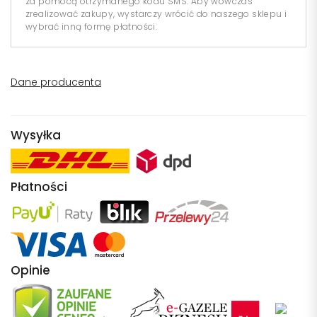
za pomocą otrzymanego kodu SMS. Aby wówczas
zrealizować zakupy, wystarczy wrócić do naszego sklepu i
wybrać inną formę płatności.
Dane producenta
Wysyłka
Płatności
Opinie