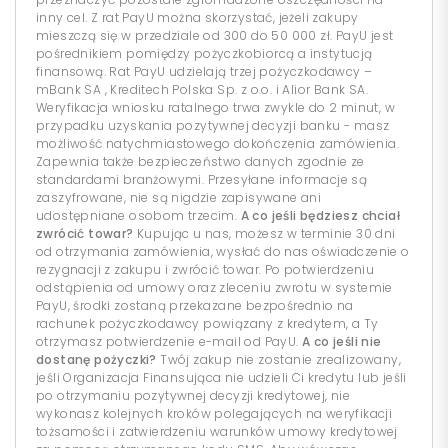
inny cel. Z rat PayU można skorzystać, jeżeli zakupy
mieszczą się w przedziale od 300 do 50 000 zł. PayU jest
pośrednikiem pomiędzy pożyczkobiorcą a instytucją
finansową. Rat PayU udzielają trzej pożyczkodawcy –
mBank SA , Kreditech Polska Sp. z o.o. i Alior Bank SA.
Weryfikacja wniosku ratalnego trwa zwykle do 2 minut, w
przypadku uzyskania pozytywnej decyzji banku - masz
możliwość natychmiastowego dokończenia zamówienia.
Zapewnia także bezpieczeństwo danych zgodnie ze
standardami branżowymi. Przesyłane informacje są
zaszyfrowane, nie są nigdzie zapisywane ani
udostępniane osobom trzecim.
A co jeśli będziesz chciał
zwrócić towar?
Kupując u nas, możesz w terminie 30 dni
od otrzymania zamówienia, wysłać do nas oświadczenie o
rezygnacji z zakupu i zwrócić towar. Po potwierdzeniu
odstąpienia od umowy oraz zleceniu zwrotu w systemie
PayU, środki zostaną przekazane bezpośrednio na
rachunek pożyczkodawcy powiązany z kredytem, a Ty
otrzymasz potwierdzenie e-mail od PayU.
A co jeśli nie
dostanę pożyczki?
Twój zakup nie zostanie zrealizowany,
jeśli Organizacja Finansująca nie udzieli Ci kredytu lub jeśli
po otrzymaniu pozytywnej decyzji kredytowej, nie
wykonasz kolejnych kroków polegających na weryfikacji
tożsamości i zatwierdzeniu warunków umowy kredytowej