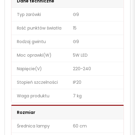
Dane techniczne
Typ żarówki
G9
Ilość punktów światła
15
Rodzaj gwintu
G9
Moc oprawki(W)
5W LED
Napięcie(V)
220-240
Stopień szczelności
IP20
Waga produktu
7 kg
Rozmiar
Średnica lampy
60 cm