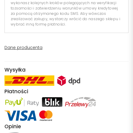
wykonasz kolejnych kroków polegających na weryfikacji
tożsamości i zatwierdzeniu warunków umowy kredytowej
za pomocą otrzymanego kodu SMS. Aby wówczas
zrealizować zakupy, wystarczy wrócić do naszego sklepu i
wybrać inną formę płatności.
Dane producenta
Wysyłka
Płatności
Opinie