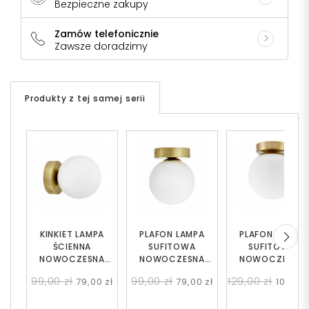
Bezpieczne zakupy
Zamów telefonicznie
Zawsze doradzimy
Produkty z tej samej serii
KINKIET LAMPA
PLAFON LAMPA
PLAFON LAMPA
ŚCIENNA
SUFITOWA
SUFITOWA
NOWOCZESNA
NOWOCZESNA
NOWOCZESNA
MOSIĘŻNA BIAŁA
MOSIĘŻNA BIAŁA
MOSIĘŻNA BIAŁA
99,00 zł
99,00 zł
129,00 zł
79,00 zł
79,00 zł
109,00 
KULA MARSIADA W1
KULA MARSIADA W1
KULA FREDICA