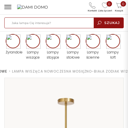
0
0
Kontakt
Lista życzeń
Koszyk
SZUKAJ
Żyrandole
Lampy
Lampy
Lampy
Lampy
Lampy
wiszące
stojące
stołowe
ścienne
loft
TOWE
>
LAMPA WISZĄCA NOWOCZESNA MOSIĘŻNO-BIAŁA ZODIAK W12