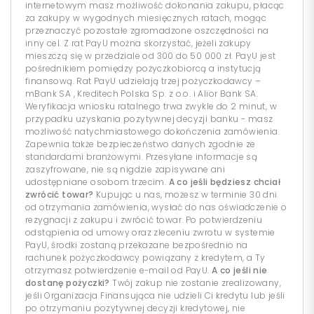
internetowym masz możliwość dokonania zakupu, płacąc
za zakupy w wygodnych miesięcznych ratach, mogąc
przeznaczyć pozostałe zgromadzone oszczędności na
inny cel. Z rat PayU można skorzystać, jeżeli zakupy
mieszczą się w przedziale od 300 do 50 000 zł. PayU jest
pośrednikiem pomiędzy pożyczkobiorcą a instytucją
finansową. Rat PayU udzielają trzej pożyczkodawcy –
mBank SA , Kreditech Polska Sp. z o.o. i Alior Bank SA.
Weryfikacja wniosku ratalnego trwa zwykle do 2 minut, w
przypadku uzyskania pozytywnej decyzji banku - masz
możliwość natychmiastowego dokończenia zamówienia.
Zapewnia także bezpieczeństwo danych zgodnie ze
standardami branżowymi. Przesyłane informacje są
zaszyfrowane, nie są nigdzie zapisywane ani
udostępniane osobom trzecim.
A co jeśli będziesz chciał
zwrócić towar?
Kupując u nas, możesz w terminie 30 dni
od otrzymania zamówienia, wysłać do nas oświadczenie o
rezygnacji z zakupu i zwrócić towar. Po potwierdzeniu
odstąpienia od umowy oraz zleceniu zwrotu w systemie
PayU, środki zostaną przekazane bezpośrednio na
rachunek pożyczkodawcy powiązany z kredytem, a Ty
otrzymasz potwierdzenie e-mail od PayU.
A co jeśli nie
dostanę pożyczki?
Twój zakup nie zostanie zrealizowany,
jeśli Organizacja Finansująca nie udzieli Ci kredytu lub jeśli
po otrzymaniu pozytywnej decyzji kredytowej, nie