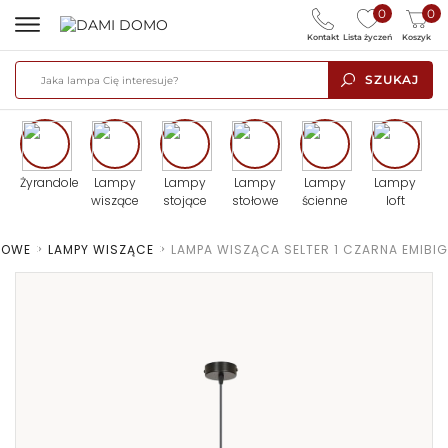
0
0
Kontakt
Lista życzeń
Koszyk
SZUKAJ
Żyrandole
Lampy
Lampy
Lampy
Lampy
Lampy
wiszące
stojące
stołowe
ścienne
loft
TOWE
>
LAMPY WISZĄCE
>
LAMPA WISZĄCA SELTER 1 CZARNA EMIBIG