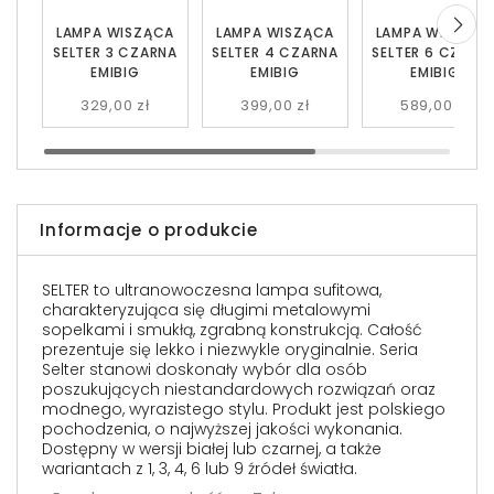
LAMPA WISZĄCA
LAMPA WISZĄCA
LAMPA WISZĄC
SELTER 3 CZARNA
SELTER 4 CZARNA
SELTER 6 CZARN
EMIBIG
EMIBIG
EMIBIG
329,00 zł
399,00 zł
589,00 zł
Informacje o produkcie
SELTER to ultranowoczesna lampa sufitowa,
charakteryzująca się długimi metalowymi
sopelkami i smukłą, zgrabną konstrukcją. Całość
prezentuje się lekko i niezwykle oryginalnie. Seria
Selter stanowi doskonały wybór dla osób
poszukujących niestandardowych rozwiązań oraz
modnego, wyrazistego stylu. Produkt jest polskiego
pochodzenia, o najwyższej jakości wykonania.
Dostępny w wersji białej lub czarnej, a także
wariantach z 1, 3, 4, 6 lub 9 źródeł światła.