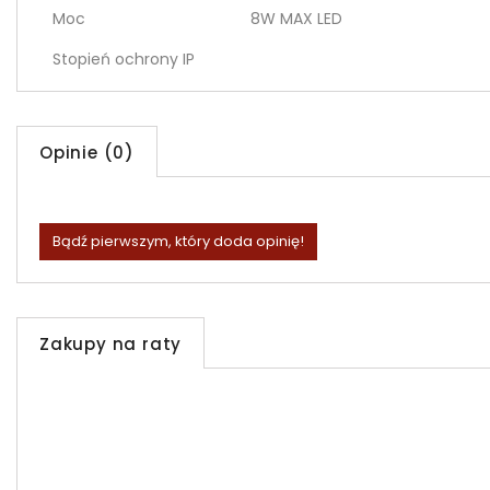
Moc
8W MAX LED
Stopień ochrony IP
Opinie (0)
Bądź pierwszym, który doda opinię!
Zakupy na raty