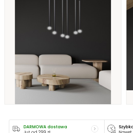
DARMOWA dostawa
Szybka
Już od 299 zł
Nawet