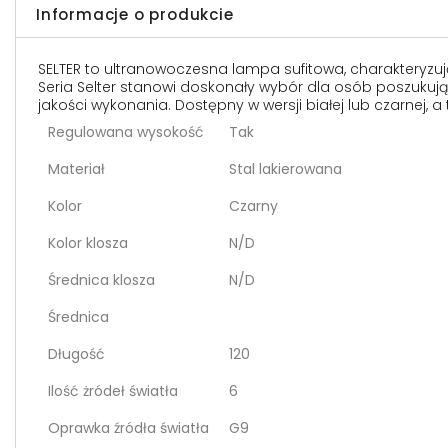
Informacje o produkcie
SELTER to ultranowoczesna lampa sufitowa, charakteryzują
Seria Selter stanowi doskonały wybór dla osób poszukuj
jakości wykonania. Dostępny w wersji białej lub czarnej, a ta
Regulowana wysokość
Tak
Materiał
Stal lakierowana
Kolor
Czarny
Kolor klosza
N/D
Średnica klosza
N/D
Średnica
Długość
120
Ilość żródeł światła
6
Oprawka źródła światła
G9