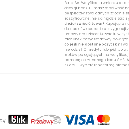
Bank SA. Weryfikacja wniosku rata
decyzji banku - masz możliwość 
bezpieczeństwo danych zgodnie ze
zaszyfrowane, nie są nigdzie zap
chciał zwrócić towar?
Kupując u na
do nas oświadczenie o rezygnacji z
umowy oraz zleceniu zwrotu w sys
rachunek pożyczkodawcy powiązany
co jeśli nie dostanę pożyczki?
Twój
nie udzieli Ci kredytu lub jeśli po
kroków polegających na weryfikacj
pomocą otrzymanego kodu SMS. Ab
sklepu i wybrać inną formę płatnoś