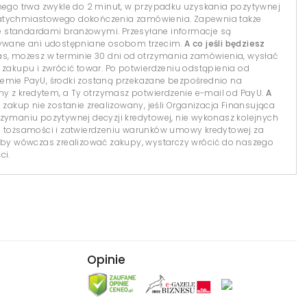
lnego trwa zwykle do 2 minut, w przypadku uzyskania pozytywnej
natychmiastowego dokończenia zamówienia. Zapewnia także
 standardami branżowymi. Przesyłane informacje są
isywane ani udostępniane osobom trzecim.
A co jeśli będziesz
s, możesz w terminie 30 dni od otrzymania zamówienia, wysłać
 zakupu i zwrócić towar. Po potwierdzeniu odstąpienia od
temie PayU, środki zostaną przekazane bezpośrednio na
 z kredytem, a Ty otrzymasz potwierdzenie e-mail od PayU.
A
 zakup nie zostanie zrealizowany, jeśli Organizacja Finansująca
 otrzymaniu pozytywnej decyzji kredytowej, nie wykonasz kolejnych
i tożsamości i zatwierdzeniu warunków umowy kredytowej za
y wówczas zrealizować zakupy, wystarczy wrócić do naszego
ci.
Opinie