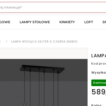
OGOWE
LAMPY STOŁOWE
KINKIETY
LOFT
S
E
>
LAMPA WISZĄCA SELTER 6 CZARNA EMIBIG
LAMPA
Kod pro
Wysyłka
Darmow
589,
Kolor: