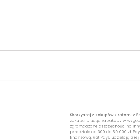
Skorzystaj z zakupów z ratami z P
zakupu, płacąc za zakupy w wygo
zgromadzone oszczędności na inny c
przedziale od 300 do 50 000 zł. Pa
finansową. Rat PayU udzielają trzej