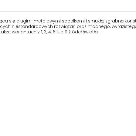
ca się długimi metalowymi sopelkami i smukłą, zgrabną konstruk
ących niestandardowych rozwiązań oraz modnego, wyrazistego s
kże wariantach z 1, 3, 4, 6 lub 9 źródeł światła.