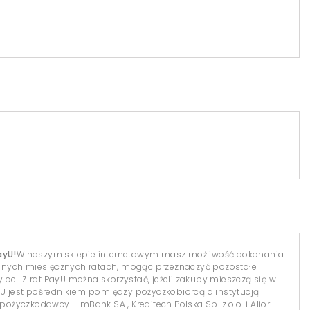
ayU!
W naszym sklepie internetowym masz możliwość dokonania
dnych miesięcznych ratach, mogąc przeznaczyć pozostałe
el. Z rat PayU można skorzystać, jeżeli zakupy mieszczą się w
yU jest pośrednikiem pomiędzy pożyczkobiorcą a instytucją
 pożyczkodawcy – mBank SA , Kreditech Polska Sp. z o.o. i Alior