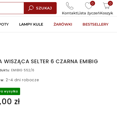
0
0
SZUKAJ
Kontakt
Lista życzeń
Koszyk
POTY
LAMPY KULE
ŻARÓWKI
BESTSELLERY
 WISZĄCA SELTER 6 CZARNA EMIBIG
duktu
:
EMIBIG 552/6
2–4 dni robocze
 w
:
a wysyłka
00 zł